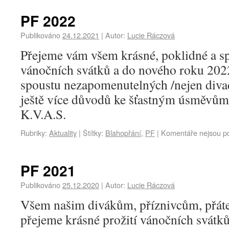
PF 2022
Publikováno
24.12.2021
|
Autor:
Lucie Ráczová
Přejeme vám všem krásné, poklidné a sp
vánočních svátků a do nového roku 202
spoustu nezapomenutelných /nejen diva
ještě více důvodů ke šťastným úsměv
K.V.A.S.
Rubriky:
Aktuality
|
Štítky:
Blahopřání
,
PF
|
Komentáře nejsou p
PF 2021
Publikováno
25.12.2020
|
Autor:
Lucie Ráczová
Všem našim divákům, příznivcům, přá
přejeme krásné prožití vánočních svátk