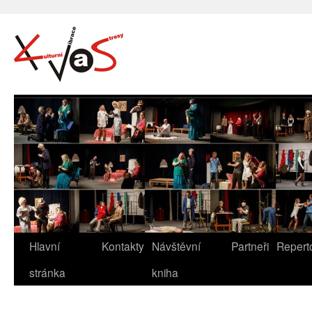
Hlavní
Kontakty
Návštěvní
Partneři
Repert
stránka
kniha