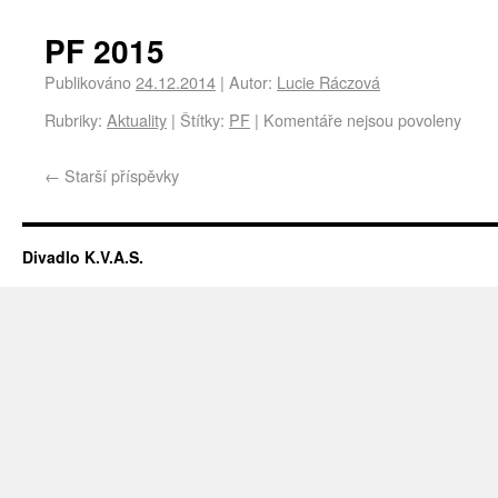
PF 2015
Publikováno
24.12.2014
|
Autor:
Lucie Ráczová
Rubriky:
Aktuality
|
Štítky:
PF
|
Komentáře nejsou povoleny
←
Starší příspěvky
Divadlo K.V.A.S.