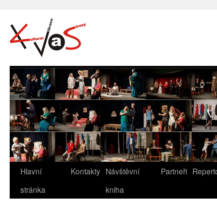
Hlavní
Kontakty
Návštěvní
Partneři
Repert
stránka
kniha