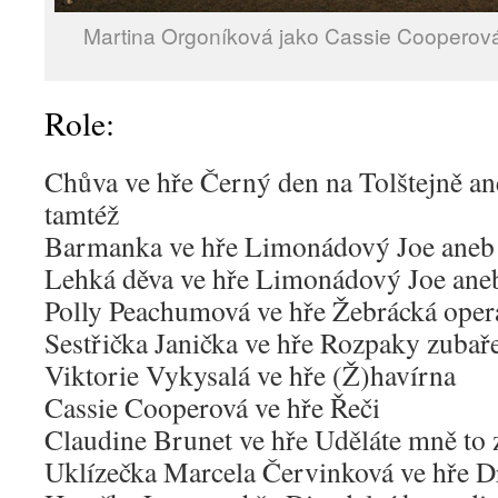
Martina Orgoníková jako Cassie Cooperová
Role:
Chůva ve hře Černý den na Tolštejně ane
tamtéž
Barmanka ve hře Limonádový Joe aneb K
Lehká děva ve hře Limonádový Joe aneb
Polly Peachumová ve hře Žebrácká oper
Sestřička Janička ve hře Rozpaky zuba
Viktorie Vykysalá ve hře (Ž)havírna
Cassie Cooperová ve hře Řeči
Claudine Brunet ve hře Uděláte mně to
Uklízečka Marcela Červinková ve hře D