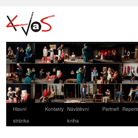
Hlavní
Kontakty
Návštěvní
Partneři
Repert
stránka
kniha