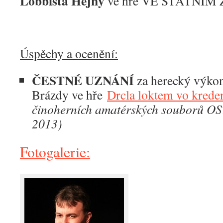
Lobbista Hejný
ve hře VE STÁTNÍM
Úspěchy a ocenění:
ČESTNÉ UZNÁNÍ
za herecký výkon
Brázdy ve hře
Drcla loktem vo krede
činoherních amatérských soubor
2013)
Fotogalerie: