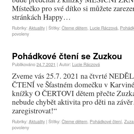
Místečko pro své dítko si můžete zarez
stránkách Happy…
Rubriky:
Aktuality
|
Štítky:
Čteme dětem
,
Lucie Ráczová
,
Pohádk
povoleny
Pohádkové čtení se Zuzkou
Publikováno
24.7.2021
|
Autor:
Lucie Ráczová
Zveme vás 25.7. 2021 na čtvrté NE
ČTENÍ ve Šťastném domečku v Karviné-
knížky O ČERTOVI dětem přečte Zuzka
nebude chybět aktivita pro děti na záv
zaregistrovat!“
Rubriky:
Aktuality
|
Štítky:
Čteme dětem
,
Pohádkové čtení
,
Zuza
povoleny