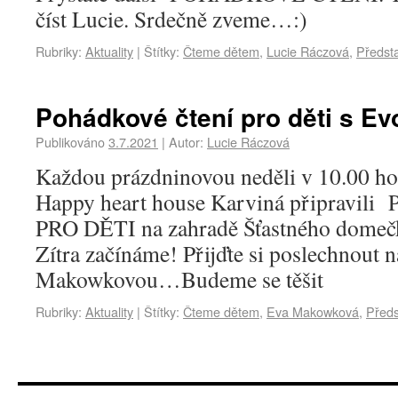
číst Lucie. Srdečně zveme…:)
Rubriky:
Aktuality
|
Štítky:
Čteme dětem
,
Lucie Ráczová
,
Předst
Pohádkové čtení pro děti s Ev
Publikováno
3.7.2021
|
Autor:
Lucie Ráczová
Každou prázdninovou neděli v 10.00 ho
Happy heart house Karviná připrav
PRO DĚTI na zahradě Šťastného domečk
Zítra začínáme! Přijďte si poslechnout 
Makowkovou…Budeme se těšit
Rubriky:
Aktuality
|
Štítky:
Čteme dětem
,
Eva Makowková
,
Předs