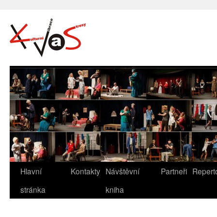
Hlavní
Kontakty
Návštěvní
Partneři
Repert
stránka
kniha