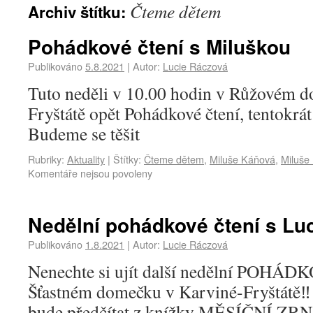
Čteme dětem
Archiv štítku:
Pohádkové čtení s Miluškou
Publikováno
5.8.2021
|
Autor:
Lucie Ráczová
Tuto neděli v 10.00 hodin v Růžovém 
Fryštátě opět Pohádkové čtení, tentokrá
Budeme se těšit
Rubriky:
Aktuality
|
Štítky:
Čteme dětem
,
Miluše Káňová
,
Miluše 
Komentáře nejsou povoleny
Nedělní pohádkové čtení s Lu
Publikováno
1.8.2021
|
Autor:
Lucie Ráczová
Nenechte si ujít další nedělní POHÁ
Šťastném domečku v Karviné-Fryštátě‼️ 
bude předčítat z knížky MĚSÍČNÍ ZR