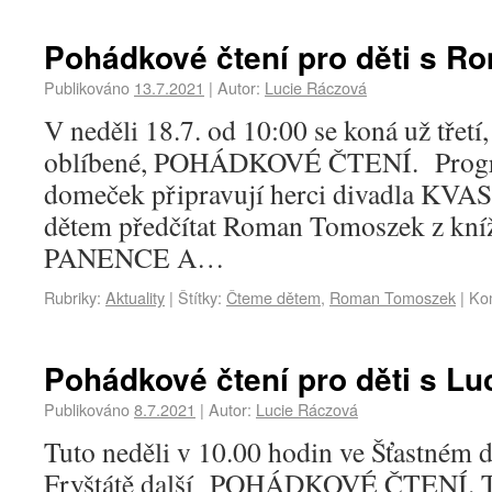
Pohádkové čtení pro děti s 
Publikováno
13.7.2021
|
Autor:
Lucie Ráczová
V neděli 18.7. od 10:00 se koná už třetí,
oblíbené, POHÁDKOVÉ ČTENÍ. Progra
domeček připravují herci divadla KVAS
dětem předčítat Roman Tomoszek z 
PANENCE A…
Rubriky:
Aktuality
|
Štítky:
Čteme dětem
,
Roman Tomoszek
|
Ko
Pohádkové čtení pro děti s Luc
Publikováno
8.7.2021
|
Autor:
Lucie Ráczová
Tuto neděli v 10.00 hodin ve Šťastném
Fryštátě další POHÁDKOVÉ ČTENÍ. Te