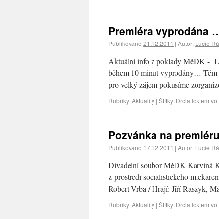
Premiéra vyprodána 
Publikováno
21.12.2011
|
Autor:
Lucie R
Aktuální info z poklady MěDK 
během 10 minut vyprodány… Těm šta
pro velký zájem pokusíme zorgani
Rubriky:
Aktuality
|
Štítky:
Drcla loktem vo
Pozvánka na premiér
Publikováno
17.12.2011
|
Autor:
Lucie R
Divadelní soubor MěDK Karviná K.V
z prostředí socialistického ml
Robert Vrba / Hrají: Jiří Raszyk,
Rubriky:
Aktuality
|
Štítky:
Drcla loktem vo