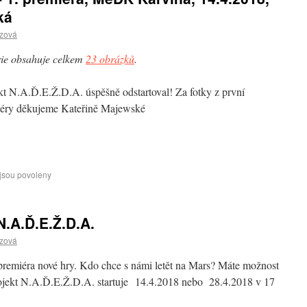
ká
czová
ie obsahuje celkem
23 obrázků
.
kt N.A.Ď.E.Ž.D.A. úspěšně odstartoval! Za fotky z první
iéry děkujeme Kateřině Majewské
jsou povoleny
.A.Ď.E.Ž.D.A.
czová
remiéra nové hry. Kdo chce s námi letět na Mars? Máte možnost
Projekt N.A.Ď.E.Ž.D.A. startuje 14.4.2018 nebo 28.4.2018 v 17