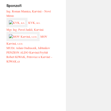
Sponzoři
Ing. Roman Mamica, Karviná – Nové
Město
KVK, a.s.
Mgr. Ing. Pavel Janků, Karviná
MOV
Karviná, s.r.o.
MUDr. Adam Ondraszek, Jablunkov
PENZION ALDO Karviná-Fryštát
Robert KIWAK, Petrovice u Karviné –
KIWAK.cz