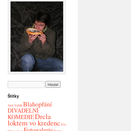
Štítky
Blahopřání
Aleš Vaštík
DIVADELNÍ
Drcla
KOMEDIE
loktem vo kredenc
Eva
Fotogalerie
Ivana