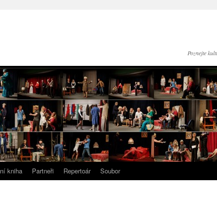
Poznejte kul
ní kniha
Partneři
Repertoár
Soubor