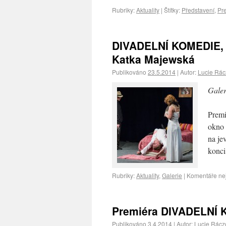
Rubriky:
Aktuality
|
Štítky:
Představení
,
Pr
DIVADELNÍ KOMEDIE, p
Katka Majewská
Publikováno
23.5.2014
|
Autor:
Lucie Rá
Galer
Premi
okno 
na je
konc
Rubriky:
Aktuality
,
Galerie
|
Komentáře ne
Premiéra DIVADELNÍ
Publikováno
3.4.2014
|
Autor:
Lucie Rácz