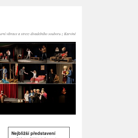
turní vibrace a stresy divadelního souboru z Karviné
Nejbližší představení