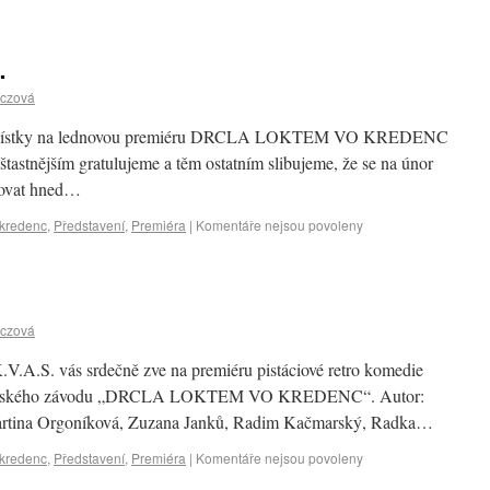
…
áczová
- Lístky na lednovou premiéru DRCLA LOKTEM VO KREDENC
stnějším gratulujeme a těm ostatním slibujeme, že se na únor
zovat hned…
 kredenc
,
Představení
,
Premiéra
|
Komentáře nejsou povoleny
u
áczová
.A.S. vás srdečně zve na premiéru pistáciové retro komedie
ékárenského závodu „DRCLA LOKTEM VO KREDENC“. Autor:
 Martina Orgoníková, Zuzana Janků, Radim Kačmarský, Radka…
 kredenc
,
Představení
,
Premiéra
|
Komentáře nejsou povoleny