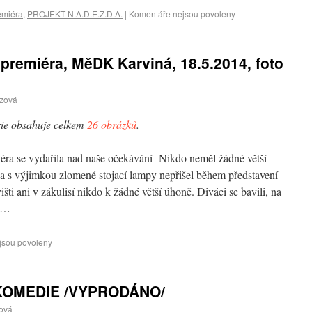
emiéra
,
PROJEKT N.A.Ď.E.Ž.D.A.
|
Komentáře nejsou povoleny
remiéra, MěDK Karviná, 18.5.2014, foto
czová
ie obsahuje celkem
26 obrázků
.
éra se vydařila nad naše očekávání Nikdo neměl žádné větší
a s výjimkou zlomené stojací lampy nepřišel během představení
višti ani v zákulisí nikdo k žádné větší úhoně. Diváci se bavili, na
i…
jsou povoleny
 KOMEDIE /VYPRODÁNO/
ová