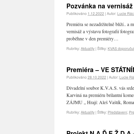
Pozvánka na vernisáž 
Publikováno
1.12.2022
|
Autor:
Lucie Rá
Premiéra se nezadržitelně blíží.. a
vernisáž a výstavu fotografií fotogr
proběhne v den premiéry…
Rubriky:
Aktuality
|
Štítky:
KVAS doporuču
Premiéra – VE STÁTN
Publikováno
28.10.2022
|
Autor:
Lucie R
Divadelní soubor K.V.A.S. vás sr
Karviná na premiéru brilantní kom
ZÁJMU „ Hrají: Aleš Vaštík, Ro
Rubriky:
Aktuality
|
Štítky:
Představení
,
Pr
Projekt N.A.Ď.E.Ž.D.A.