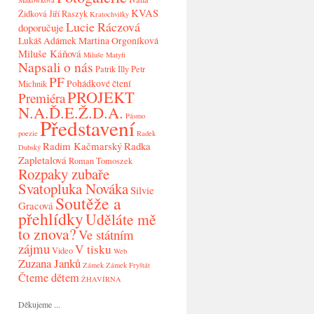
Makowková
KVAS
Židková
Jiří Raszyk
Kratochvilky
Lucie Ráczová
doporučuje
Lukáš Adámek
Martina Orgoníková
Miluše Káňová
Miluše Matyfi
Napsali o nás
Patrik Illy
Petr
PF
Pohádkové čtení
Michnik
PROJEKT
Premiéra
N.A.Ď.E.Ž.D.A.
Pásmo
Představení
poezie
Radek
Radim Kačmarský
Radka
Dubský
Zapletalová
Roman Tomoszek
Rozpaky zubaře
Svatopluka Nováka
Silvie
Soutěže a
Gracová
přehlídky
Uděláte mě
to znova?
Ve státním
zájmu
V tisku
Video
Web
Zuzana Janků
Zámek
Zámek Fryštát
Čteme dětem
ŽHAVÍRNA
Děkujeme ...