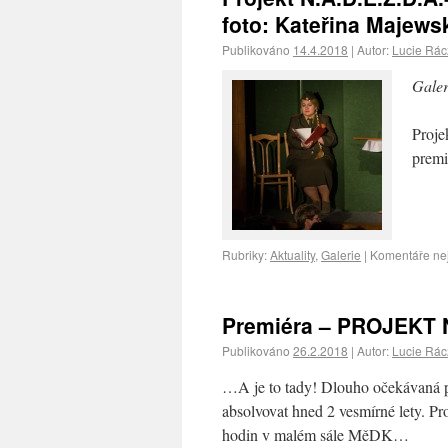
foto: Kateřina Majews
Publikováno
14.4.2018
|
Autor:
Lucie Rá
Galer
Proje
prem
Rubriky:
Aktuality
,
Galerie
|
Komentáře ne
Premiéra – PROJEKT N
Publikováno
26.2.2018
|
Autor:
Lucie Rá
…A je to tady! Dlouho očekávaná p
absolvovat hned 2 vesmírné lety. 
hodin v malém sále MěDK…