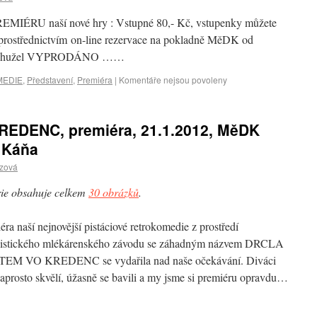
REMIÉRU naší nové hry : Vstupné 80,- Kč, vstupenky můžete
ž prostřednictvím on-line rezervace na pokladně MěDK od
již bohužel VYPRODÁNO ……
MEDIE
,
Představení
,
Premiéra
|
Komentáře nejsou povoleny
DENC, premiéra, 21.1.2012, MěDK
v Káňa
czová
ie obsahuje celkem
30 obrázků
.
éra naší nejnovější pistáciové retrokomedie z prostředí
listického mlékárenského závodu se záhadným názvem DRCLA
EM VO KREDENC se vydařila nad naše očekávání. Diváci
naprosto skvělí, úžasně se bavili a my jsme si premiéru opravdu…