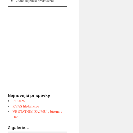
Žádná nejbližší představení.
Nejnovější příspěvky
PF 2026
KVAS hledá herce
VE STÁTNÍM ZÁJMU v březnu v
Hati
Z galerie…