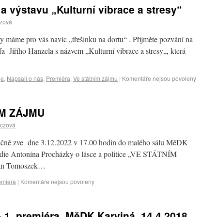
a výstavu „Kulturní vibrace a stresy“
czová
 my máme pro vás navíc „třešinku na dortu“ . Přijměte pozvání na
afa Jiřího Hanzela s názvem „Kulturní vibrace a stresy„, která
je
,
Napsali o nás
,
Premiéra
,
Ve státním zájmu
|
Komentáře nejsou povoleny
ÍM ZÁJMU
áczová
dečně zve dne 3.12.2022 v 17.00 hodin do malého sálu MěDK
edie Antonína Procházky o lásce a politice „VE STÁTNÍM
man Tomoszek…
emiéra
|
Komentáře nejsou povoleny
- 1. premiéra, MěDK Karviná, 14.4.2018,