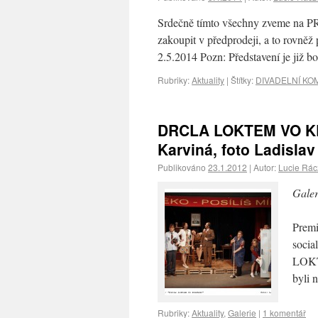
Srdečně tímto všechny zveme na P
zakoupit v předprodeji, a to rovně
2.5.2014 Pozn: Představení je 
Rubriky:
Aktuality
|
Štítky:
DIVADELNÍ KO
DRCLA LOKTEM VO KRE
Karviná, foto Ladisla
Publikováno
23.1.2012
|
Autor:
Lucie Rá
Galer
Premi
socia
LOKT
byli 
Rubriky:
Aktuality
,
Galerie
|
1 komentář