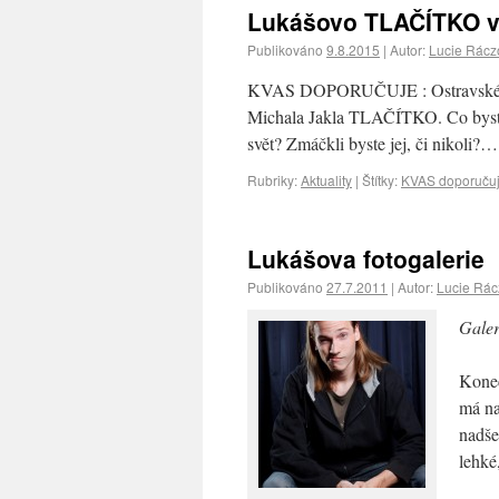
Lukášovo TLAČÍTKO v 
Publikováno
9.8.2015
|
Autor:
Lucie Rácz
KVAS DOPORUČUJE : Ostravské Div
Michala Jakla TLAČÍTKO. Co byste u
svět? Zmáčkli byste jej, či nikoli?…
Rubriky:
Aktuality
|
Štítky:
KVAS doporuču
Lukášova fotogalerie
Publikováno
27.7.2011
|
Autor:
Lucie Rá
Galer
Konec
má na
nadše
lehké