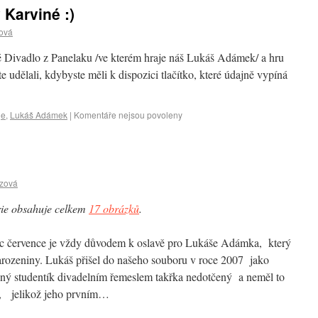
Karviné :)
ová
adlo z Panelaku /ve kterém hraje náš Lukáš Adámek/ a hru
dělali, kdybyste měli k dispozici tlačítko, které údajně vypíná
je
,
Lukáš Adámek
|
Komentáře nejsou povoleny
czová
ie obsahuje celkem
17 obrázků
.
 července je vždy důvodem k oslavě pro Lukáše Adámka, který
rozeniny. Lukáš přišel do našeho souboru v roce 2007 jako
ný studentík divadelním řemeslem takřka nedotčený a neměl to
, jelikož jeho prvním…