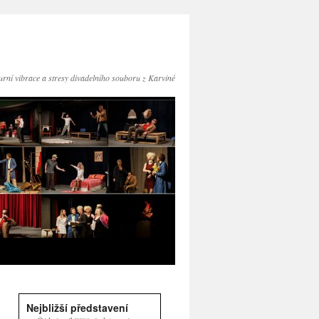
turní vibrace a stresy divadelního souboru z Karviné
Nejbližší představení