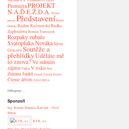
PROJEKT
Premiéra
N.A.Ď.E.Ž.D.A.
Pásmo
Představení
poezie
Radek
Radim Kačmarský
Radka
Dubský
Zapletalová
Roman Tomoszek
Rozpaky zubaře
Svatopluka Nováka
Silvie
Soutěže a
Gracová
přehlídky
Uděláte mě
to znova?
Ve státním
zájmu
V tisku
Video
Web
Zuzana Janků
Zámek
Zámek Fryštát
Čteme dětem
ŽHAVÍRNA
Děkujeme ...
Sponzoři
Ing. Roman Mamica, Karviná – Nové
Město
KVK, a.s.
Mgr. Ing. Pavel Janků, Karviná