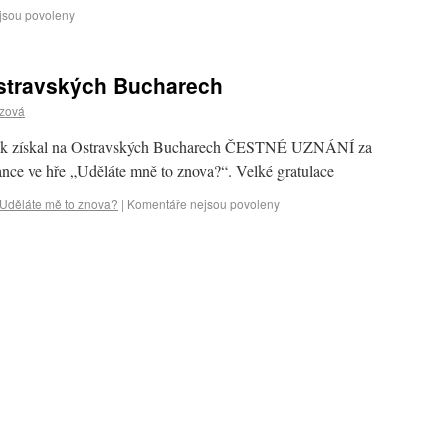
jsou povoleny
stravských Bucharech
czová
ek získal na Ostravských Bucharech ČESTNÉ UZNÁNÍ za
nce ve hře „Uděláte mně to znova?“. Velké gratulace
Uděláte mě to znova?
|
Komentáře nejsou povoleny