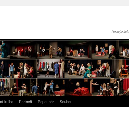
Poznejte kul
ní kniha
Partneři
Repertoár
Soubor