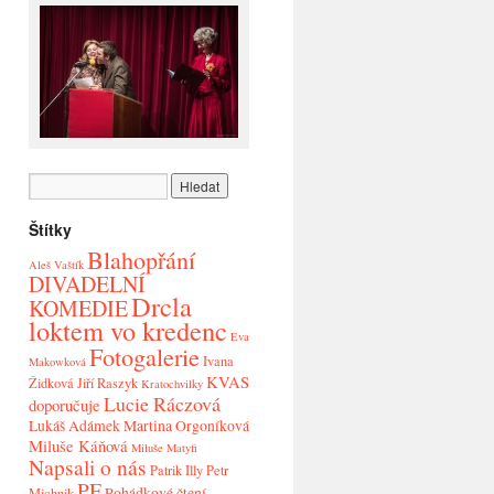
Štítky
Blahopřání
Aleš Vaštík
DIVADELNÍ
Drcla
KOMEDIE
loktem vo kredenc
Eva
Fotogalerie
Ivana
Makowková
KVAS
Židková
Jiří Raszyk
Kratochvilky
Lucie Ráczová
doporučuje
Lukáš Adámek
Martina Orgoníková
Miluše Káňová
Miluše Matyfi
Napsali o nás
Patrik Illy
Petr
PF
Pohádkové čtení
Michnik