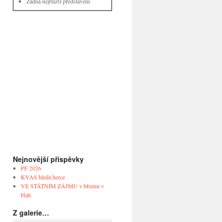
Žádná nejbližší představení.
Nejnovější příspěvky
PF 2026
KVAS hledá herce
VE STÁTNÍM ZÁJMU v březnu v
Hati
Z galerie…