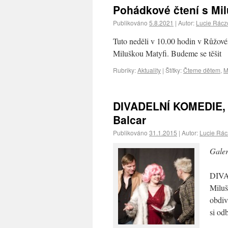
Pohádkové čtení s Mi
Publikováno
5.8.2021
|
Autor:
Lucie Rácz
Tuto neděli v 10.00 hodin v Růžové
Miluškou Matyfi. Budeme se těšit
Rubriky:
Aktuality
|
Štítky:
Čteme dětem
,
M
DIVADELNÍ KOMEDIE, K
Balcar
Publikováno
31.1.2015
|
Autor:
Lucie Rá
Galer
DIVA
Miluš
obdiv
si od