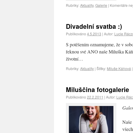
Rubriky:
Aktuality
,
Galerie
|
Komentáře ne
Divadelní svatba :)
Publikováno
4.5.2013
|
Autor:
Lucie Rácz
S potěšením oznamujeme, že v sobo
řeknou své ANO naše Miluška Káňová 
životní…
Rubriky:
Aktuality
|
Štítky:
Miluše Káňová
|
Miluščina fotogalerie
Publikováno
22.2.2011
|
Autor:
Lucie Rá
Galer
Naše 
všech