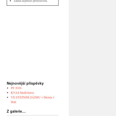
Žádná nejbližší představení.
Nejnovější příspěvky
PF 2026
KVAS hledá herce
VE STÁTNÍM ZÁJMU v březnu v
Hati
Z galerie…