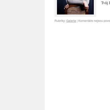
Tvůj
Rubriky:
Galerie
|
Komentáře nejsou povo