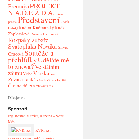
PROJEKT
Premiéra
N.A.Ď.E.Ž.D.A.
Pásmo
Představení
poezie
Radek
Radim Kačmarský
Radka
Dubský
Zapletalová
Roman Tomoszek
Rozpaky zubaře
Svatopluka Nováka
Silvie
Soutěže a
Gracová
přehlídky
Uděláte mě
to znova?
Ve státním
zájmu
V tisku
Video
Web
Zuzana Janků
Zámek
Zámek Fryštát
Čteme dětem
ŽHAVÍRNA
Děkujeme ...
Sponzoři
Ing. Roman Mamica, Karviná – Nové
Město
KVK, a.s.
Mgr. Ing. Pavel Janků, Karviná