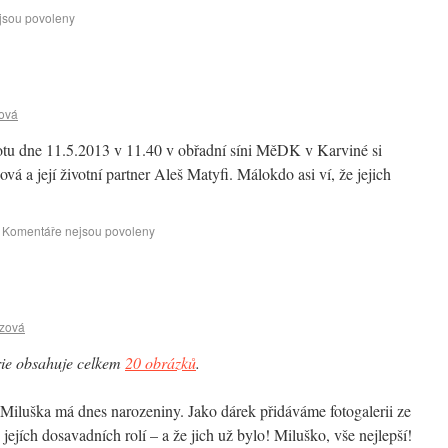
jsou povoleny
ová
tu dne 11.5.2013 v 11.40 v obřadní síni MěDK v Karviné si
a její životní partner Aleš Matyfi. Málokdo asi ví, že jejich
Komentáře nejsou povoleny
czová
ie obsahuje celkem
20 obrázků
.
Miluška má dnes narozeniny. Jako dárek přidáváme fotogalerii ze
 jejích dosavadních rolí – a že jich už bylo! Miluško, vše nejlepší!