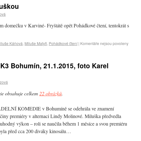
luškou
ová
m domečku v Karviné- Fryštátě opět Pohádkové čtení, tentokrát s
iluše Káňová
,
Miluše Matyfi
,
Pohádkové čtení
|
Komentáře nejsou povoleny
3 Bohumín, 21.1.2015, foto Karel
czová
ie obsahuje celkem
22 obrázků
.
DELNÍ KOMEDIE v Bohumíně se odehrála ve znamení
činy premiéry v alternaci Lindy Molinové. Miluška předvedla
uhodný výkon – roli se naučila během 1 měsíce a svou premiéru
byla před cca 200 diváky kinosálu…