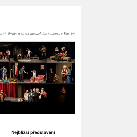
turní vibrace a stresy divadelního souboru z Karviné
Nejbližší představení