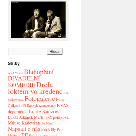
Štítky
Blahopřání
Aleš Vaštík
DIVADELNÍ
Drcla
KOMEDIE
loktem vo kredenc
Eva
Fotogalerie
Ivana
Makowková
KVAS
Židková
Jiří Raszyk
Kratochvilky
Lucie Ráczová
doporučuje
Lukáš Adámek
Martina Orgoníková
Miluše Káňová
Miluše Matyfi
Napsali o nás
Patrik Illy
Petr
PF
Pohádkové čtení
Michnik