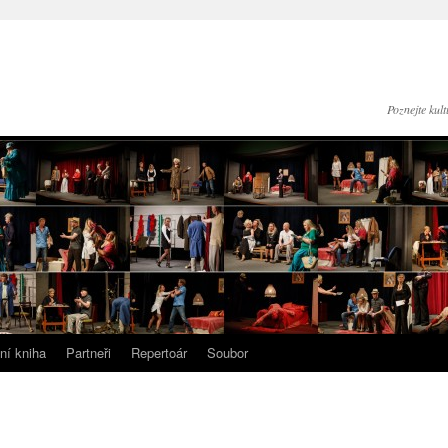
Poznejte kul
ní kniha
Partneři
Repertoár
Soubor