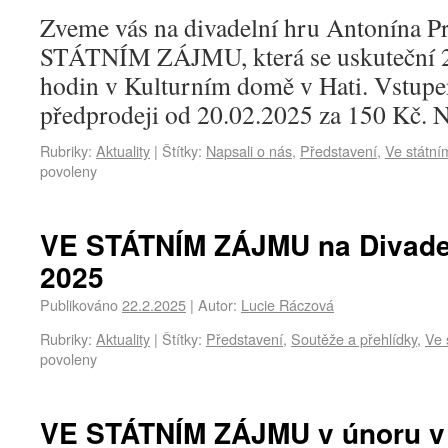
Zveme vás na divadelní hru Antonína 
STÁTNÍM ZÁJMU, která se uskuteční 2
hodin v Kulturním domě v Hati. Vstupen
předprodeji od 20.02.2025 za 150 Kč. 
Rubriky:
Aktuality
|
Štítky:
Napsali o nás
,
Představení
,
Ve státní
povoleny
VE STÁTNÍM ZÁJMU na Divadel
2025
Publikováno
22.2.2025
|
Autor:
Lucie Ráczová
Rubriky:
Aktuality
|
Štítky:
Představení
,
Soutěže a přehlídky
,
Ve 
povoleny
VE STÁTNÍM ZÁJMU v únoru v