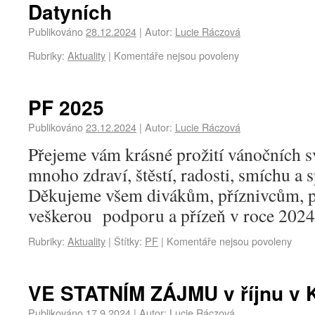
Datyních
Publikováno
28.12.2024
|
Autor:
Lucie Ráczová
Rubriky:
Aktuality
|
Komentáře nejsou povoleny
PF 2025
Publikováno
23.12.2024
|
Autor:
Lucie Ráczová
Přejeme vám krásné prožití vánočních s
mnoho zdraví, štěstí, radosti, smíchu a 
Děkujeme všem divákům, příznivcům, 
veškerou podporu a přízeň v roce 202
Rubriky:
Aktuality
|
Štítky:
PF
|
Komentáře nejsou povoleny
VE STATNÍM ZÁJMU v říjnu v 
Publikováno
17.9.2024
|
Autor:
Lucie Ráczová