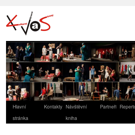
Hlavní
Kontakty
Návštěvní
Partneři
Repert
stránka
kniha