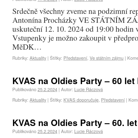
Srdečně všechny zveme na podzimní re
Antonína Procházky VE STÁTNÍM ZÁJM
uskuteční 12. 10. 2024 od 19:00 hodin
Vstupenky je možno zakoupit v předpro
MěDK…
Rubriky:
Aktuality
|
Štítky:
Představení
,
Ve státním zájmu
|
Kome
KVAS na Oldies Party – 60 le
Publikováno
25.2.2024
|
Autor:
Lucie Ráczová
Rubriky:
Aktuality
|
Štítky:
KVAS doporučuje
,
Představení
|
Kome
KVAS na Oldies Party – 60. le
Publikováno
25.2.2024
|
Autor:
Lucie Ráczová