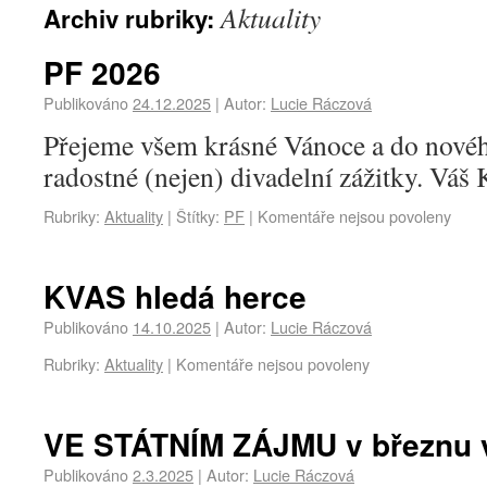
Aktuality
Archiv rubriky:
PF 2026
Publikováno
24.12.2025
|
Autor:
Lucie Ráczová
Přejeme všem krásné Vánoce a do nové
radostné (nejen) divadelní zážitky. Váš
Rubriky:
Aktuality
|
Štítky:
PF
|
Komentáře nejsou povoleny
KVAS hledá herce
Publikováno
14.10.2025
|
Autor:
Lucie Ráczová
Rubriky:
Aktuality
|
Komentáře nejsou povoleny
VE STÁTNÍM ZÁJMU v březnu v
Publikováno
2.3.2025
|
Autor:
Lucie Ráczová