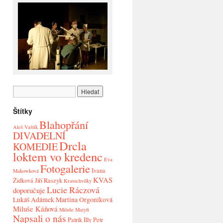
Štítky
Blahopřání
Aleš Vaštík
DIVADELNÍ
Drcla
KOMEDIE
loktem vo kredenc
Eva
Fotogalerie
Ivana
Makowková
KVAS
Židková
Jiří Raszyk
Kratochvilky
Lucie Ráczová
doporučuje
Lukáš Adámek
Martina Orgoníková
Miluše Káňová
Miluše Matyfi
Napsali o nás
Patrik Illy
Petr