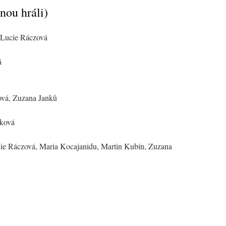
nou hráli)
 Lucie Ráczová
á
vá, Zuzana Janků
íková
cie Ráczová, Maria Kocajanidu, Martin Kubín, Zuzana