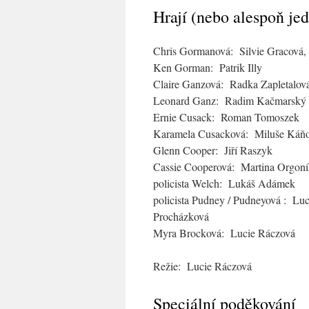
Hrají (nebo alespoň jed
Chris Gormanová: Silvie Gracová,
Ken Gorman: Patrik Illy
Claire Ganzová: Radka Zapletalov
Leonard Ganz: Radim Kačmarský
Ernie Cusack: Roman Tomoszek
Karamela Cusacková: Miluše Káňo
Glenn Cooper: Jiří Raszyk
Cassie Cooperová: Martina Orgon
policista Welch: Lukáš Adámek
policista Pudney / Pudneyová : Lu
Procházková
Myra Brocková: Lucie Ráczová
Režie: Lucie Ráczová
Speciální poděkování