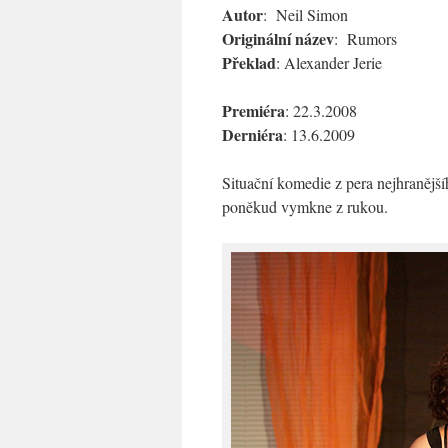
Autor
: Neil Simon
Originální název
: Rumors
Překlad
: Alexander Jerie
Premiéra
: 22.3.2008
Derniéra
: 13.6.2009
Situační komedie z pera nejhranějš
poněkud vymkne z rukou.