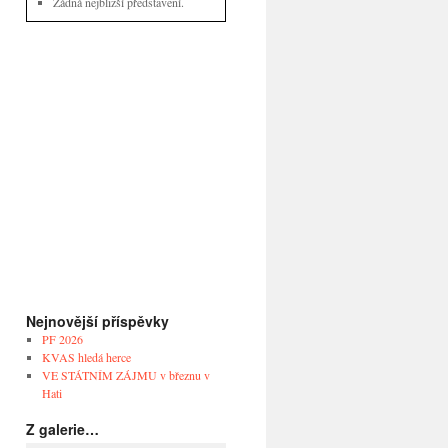
Žádná nejbližší představení.
Nejnovější příspěvky
PF 2026
KVAS hledá herce
VE STÁTNÍM ZÁJMU v březnu v
Hati
Z galerie…