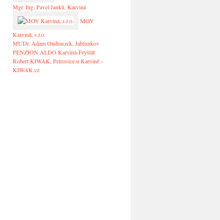
Mgr. Ing. Pavel Janků, Karviná
MOV
Karviná, s.r.o.
MUDr. Adam Ondraszek, Jablunkov
PENZION ALDO Karviná-Fryštát
Robert KIWAK, Petrovice u Karviné –
KIWAK.cz