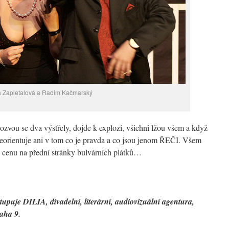
 Zapletalová a Radim Kačmarský
 ozvou se dva výstřely, dojde k explozi, všichni lžou všem a když
 neorientuje ani v tom co je pravda a co jsou jenom ŘEČI. Všem
u cenu na přední stránky bulvárních plátků…
tupuje DILIA, divadelní, literární, audiovizuální agentura,
aha 9.