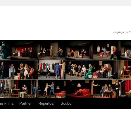
Poznejte kul
ní kniha
Partneři
Repertoár
Soubor