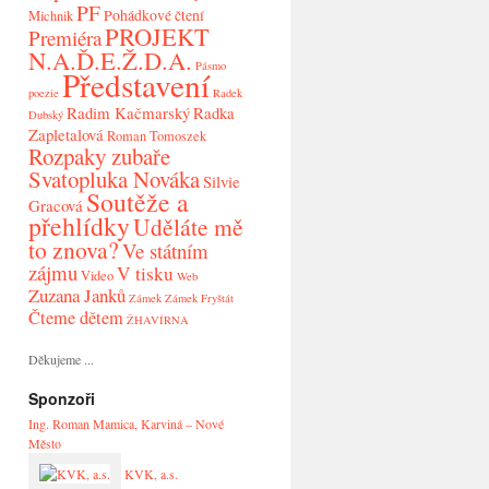
PF
Pohádkové čtení
Michnik
PROJEKT
Premiéra
N.A.Ď.E.Ž.D.A.
Pásmo
Představení
poezie
Radek
Radim Kačmarský
Radka
Dubský
Zapletalová
Roman Tomoszek
Rozpaky zubaře
Svatopluka Nováka
Silvie
Soutěže a
Gracová
přehlídky
Uděláte mě
to znova?
Ve státním
zájmu
V tisku
Video
Web
Zuzana Janků
Zámek
Zámek Fryštát
Čteme dětem
ŽHAVÍRNA
Děkujeme ...
Sponzoři
Ing. Roman Mamica, Karviná – Nové
Město
KVK, a.s.