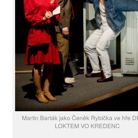
Martin Barták jako Čeněk Rybička ve hře 
LOKTEM VO KREDENC