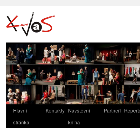
Hlavní
Kontakty
Návštěvní
Partneři
Repert
stránka
kniha