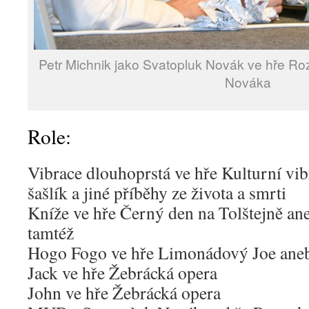
Petr Michnik jako Svatopluk Novák ve hře R
Nováka
Role:
Vibrace dlouhoprstá ve hře Kulturní vi
šašlík a jiné příběhy ze života a smrti
Kníže ve hře Černý den na Tolštejně ane
tamtéž
Hogo Fogo ve hře Limonádový Joe aneb 
Jack ve hře Žebrácká opera
John ve hře Žebrácká opera