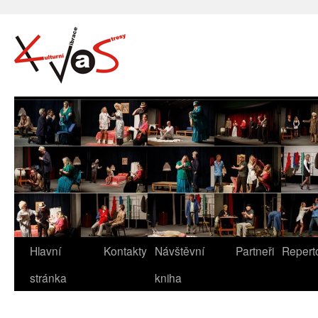
Hlavní
Kontakty
Návštěvní
Partneři
Repert
stránka
kniha