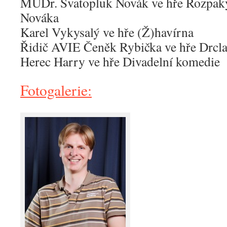
MUDr. Svatopluk Novák ve hře Rozpaky
Nováka
Karel Vykysalý ve hře (Ž)havírna
Řidič AVIE Čeněk Rybička ve hře Drcla
Herec Harry ve hře Divadelní komedie
Fotogalerie: