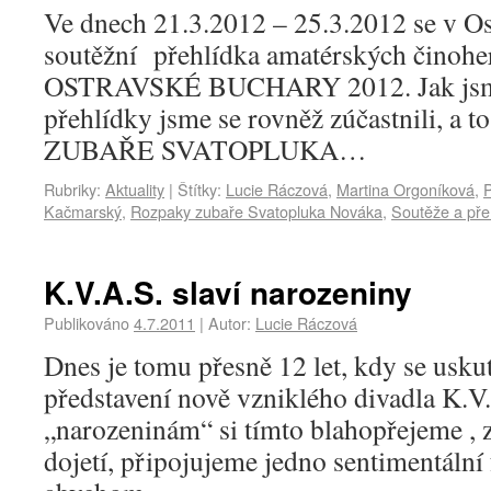
Ve dnech 21.3.2012 – 25.3.2012 se v Os
soutěžní přehlídka amatérských činohe
OSTRAVSKÉ BUCHARY 2012. Jak jsme z
přehlídky jsme se rovněž zúčastnili, a
ZUBAŘE SVATOPLUKA…
Rubriky:
Aktuality
|
Štítky:
Lucie Ráczová
,
Martina Orgoníková
,
P
Kačmarský
,
Rozpaky zubaře Svatopluka Nováka
,
Soutěže a pře
K.V.A.S. slaví narozeniny
Publikováno
4.7.2011
|
Autor:
Lucie Ráczová
Dnes je tomu přesně 12 let, kdy se usku
představení nově vzniklého divadla K.
„narozeninám“ si tímto blahopřejeme ,
dojetí, připojujeme jedno sentimentální 