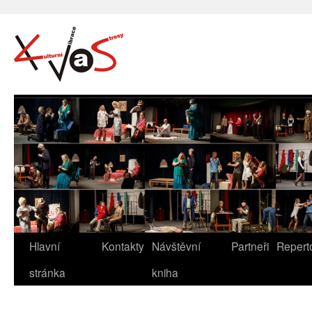
Hlavní
Kontakty
Návštěvní
Partneři
Repert
stránka
kniha