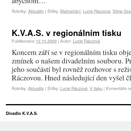
abychom…
Rubriky:
Aktuality
|
Štítky:
Blahopřání
,
Lucie Ráczová
,
Silvie Gr
K.V.A.S. v regionálním tisku
Publikováno
12.10.2009
|
Autor:
Lucie Ráczová
Koncem září se v regionálním tisku obj
zmínek o našem divadelním souboru. Pr
jeho součástí byl rovněž rozhovor s rež
Ráczovou. Hned následující den vyšel 
Rubriky:
Aktuality
|
Štítky:
Lucie Ráczová
,
V tisku
|
Komentáře ne
Divadlo K.V.A.S.