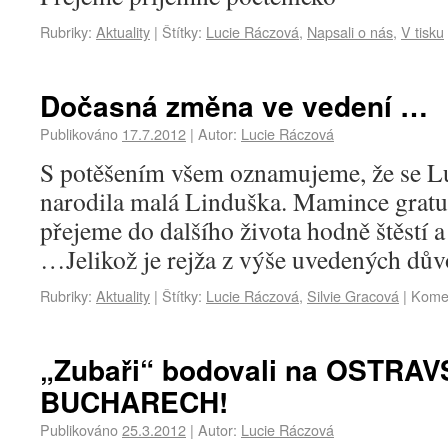
Rubriky:
Aktuality
|
Štítky:
Lucie Ráczová
,
Napsali o nás
,
V tisku
Dočasná změna ve vedení …
Publikováno
17.7.2012
|
Autor:
Lucie Ráczová
S potěšením všem oznamujeme, že se L
narodila malá Linduška. Mamince gratu
přejeme do dalšího života hodně štěstí 
…Jelikož je rejža z výše uvedených d
Rubriky:
Aktuality
|
Štítky:
Lucie Ráczová
,
Silvie Gracová
|
Komen
„Zubaři“ bodovali na OSTRA
BUCHARECH!
Publikováno
25.3.2012
|
Autor:
Lucie Ráczová