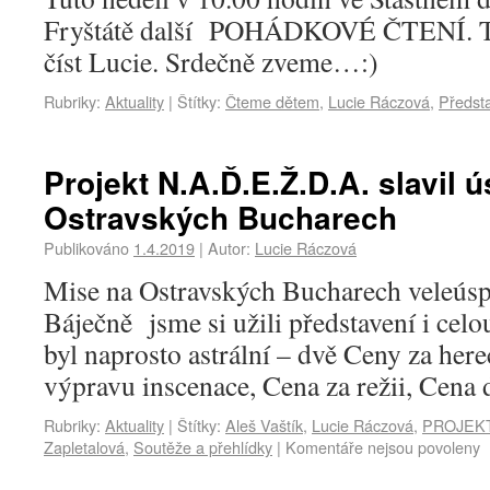
Fryštátě další POHÁDKOVÉ ČTENÍ. Te
číst Lucie. Srdečně zveme…:)
Rubriky:
Aktuality
|
Štítky:
Čteme dětem
,
Lucie Ráczová
,
Předst
Projekt N.A.Ď.E.Ž.D.A. slavil 
Ostravských Bucharech
Publikováno
1.4.2019
|
Autor:
Lucie Ráczová
Mise na Ostravských Bucharech veleús
Báječně jsme si užili představení i cel
byl naprosto astrální – dvě Ceny za her
výpravu inscenace, Cena za režii, Cena
Rubriky:
Aktuality
|
Štítky:
Aleš Vaštík
,
Lucie Ráczová
,
PROJEKT 
Zapletalová
,
Soutěže a přehlídky
|
Komentáře nejsou povoleny