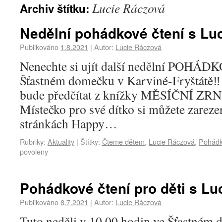
Lucie Ráczová
Archiv štítku:
Nedělní pohádkové čtení s Lu
Publikováno
1.8.2021
|
Autor:
Lucie Ráczová
Nenechte si ujít další nedělní POHÁ
Šťastném domečku v Karviné-Fryštátě‼️ 
bude předčítat z knížky MĚSÍČNÍ ZR
Místečko pro své dítko si můžete zarez
stránkách Happy…
Rubriky:
Aktuality
|
Štítky:
Čteme dětem
,
Lucie Ráczová
,
Pohádk
povoleny
Pohádkové čtení pro děti s Luc
Publikováno
8.7.2021
|
Autor:
Lucie Ráczová
Tuto neděli v 10.00 hodin ve Šťastném