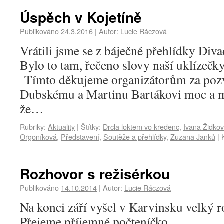
Úspěch v Kojetíně
Publikováno
24.3.2016
|
Autor:
Lucie Ráczová
Vrátili jsme se z báječné přehlídky Diva
Bylo to tam, řečeno slovy naší uklízečky
Tímto děkujeme organizátorům za pozv
Dubskému a Martinu Bartákovi moc a m
že…
Rubriky:
Aktuality
|
Štítky:
Drcla loktem vo kredenc
,
Ivana Židko
Orgoníková
,
Představení
,
Soutěže a přehlídky
,
Zuzana Janků
|
Rozhovor s režisérkou
Publikováno
14.10.2014
|
Autor:
Lucie Ráczová
Na konci září vyšel v Karvinsku velký ro
Přejeme příjemné počteníčko