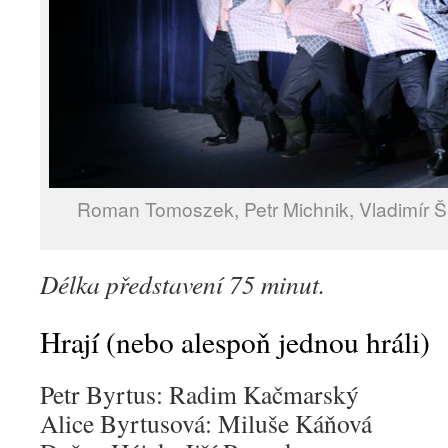
Roman Tomoszek, Petr Michnik, Vladimír Šme
Délka představení 75 minut.
Hrají (nebo alespoň jednou hráli)
Petr Byrtus: Radim Kačmarský
Alice Byrtusová: Miluše Káňová