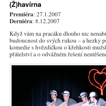
(Ž)havírna
Premiéra
: 27.1.2007
Derniéra
: 8.12.2007
Když vám na pracáku dlouho nic nenabíd
budoucnost do svých rukou – a hezky p
komedie s hvězdičkou o křehkosti mužsk
přátelství a o odvážném řešení neutěšené