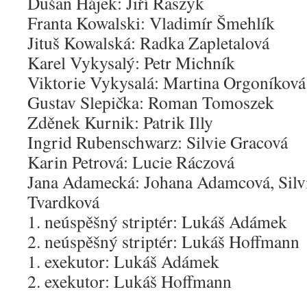
Dušan Hájek: Jiří Raszyk
Franta Kowalski: Vladimír Šmehlík
Jituš Kowalská: Radka Zapletalová
Karel Vykysalý: Petr Michník
Viktorie Vykysalá: Martina Orgoníková
Gustav Slepička: Roman Tomoszek
Zděnek Kurnik: Patrik Illy
Ingrid Rubenschwarz: Silvie Gracová
Karin Petrová: Lucie Ráczová
Jana Adamecká: Johana Adamcová, Silv
Tvardková
1. neúspěšný striptér: Lukáš Adámek
2. neúspěšný striptér: Lukáš Hoffmann
1. exekutor: Lukáš Adámek
2. exekutor: Lukáš Hoffmann