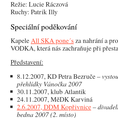
Režie: Lucie Ráczová
Ruchy: Patrik Illy
Speciální poděkování
Kapele
All SKA pone´s
za nahrání a pro
VODKA, která nás zachraňuje při přest
Představení:
8.12.2007, KD Petra Bezruče –
vysto
přehlídky Vánočka 2007
30.11.2007, klub Atlantik
24.11.2007, MěDK Karviná
2.6.2007, DDM Kopřivnice
–
divadel
bedna 2007 (2. místo)