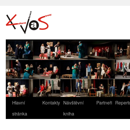
Hlavní
Kontakty
Návštěvní
Partneři
Repert
stránka
kniha