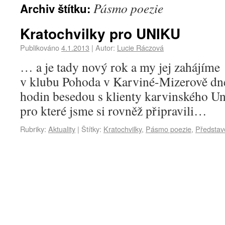
Pásmo poezie
Archiv štítku:
Kratochvilky pro UNIKU
Publikováno
4.1.2013
|
Autor:
Lucie Ráczová
… a je tady nový rok a my jej zahájím
v klubu Pohoda v Karviné-Mizerově dn
hodin besedou s klienty karvinského Un
pro které jsme si rovněž připravili…
Rubriky:
Aktuality
|
Štítky:
Kratochvilky
,
Pásmo poezie
,
Představ