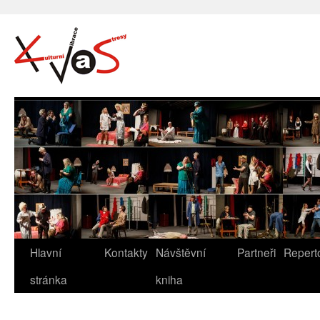
Hlavní
Kontakty
Návštěvní
Partneři
Repert
stránka
kniha