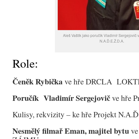
Aleš Vaštík jako poručík Vladimír Sergejovič 
N.A.Ď.E.Ž.D.A.
Role:
Čeněk Rybička
ve hře DRCLA LOK
Poručík Vladimír Sergejovič
ve hře P
Kulisy, rekvizity – ke hře Projekt N.A.
Nesmělý filmař Eman, majitel bytu
ve