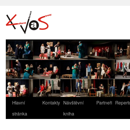
Hlavní
Kontakty
Návštěvní
Partneři
Repert
stránka
kniha