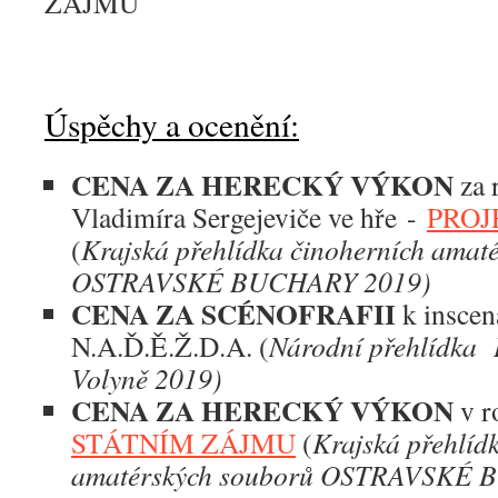
ZÁJMU
Úspěchy a ocenění:
CENA ZA HERECKÝ VÝKON
za 
Vladimíra Sergejeviče ve hře -
PROJE
(
Krajská přehlídka činoherních amat
OSTRAVSKÉ BUCHARY 2019)
CENA ZA SCÉNOFRAFII
k inscen
N.A.Ď.Ě.Ž.D.A. (
Národní přehlídka 
Volyně 2019)
CENA ZA HERECKÝ VÝKON
v r
STÁTNÍM ZÁJMU
(
Krajská přehlíd
amatérských souborů OSTRAVSKÉ 