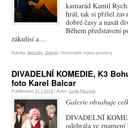
kamarád Kamil Rychlý
hrál, tak si přišel za
dobré časy a nasát di
Během představení p
zákulisí a…
Rubriky:
Aktuality
,
Galerie
|
Komentáře nejsou povoleny
DIVADELNÍ KOMEDIE, K3 Bohum
foto Karel Balcar
Publikováno
31.1.2015
|
Autor:
Lucie Ráczová
Galerie obsahuje ce
DIVADELNÍ KOMEDI
odehrála ve znamení