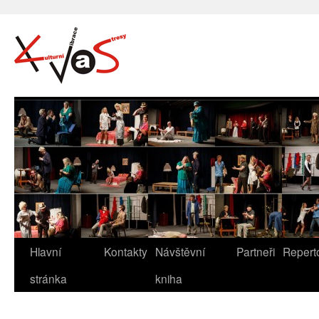
Hlavní
Kontakty
Návštěvní
Partneři
Repert
stránka
kniha