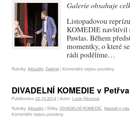
Galerie obsahuje ce
Listopadovou reprí
KOMEDIE navštívil r
Pawlas. Během předst
momentky, o které se
rádi podělíme…
Rubriky:
Aktuality
,
Galerie
|
Komentáře nejsou povoleny
DIVADELNÍ KOMEDIE v Petřva
Publikováno
22.10.2014
|
Autor:
Lucie Ráczová
Rubriky:
Aktuality
|
Štítky:
DIVADELNÍ KOMEDIE
,
Napsali o nás
Komentáře nejsou povoleny