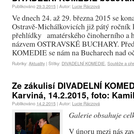
Publikováno
29.3.2015
|
Autor:
Lucie Ráczová
Ve dnech 24. až 29. března 2015 se ko
Ostravě-Michálkovicích již pátý ročník 
přehlídky amatérského činoherního a h
názvem OSTRAVSKÉ BUCHARY. Před
KOMEDIE se nám na Bucharech nad o
Rubriky:
Aktuality
|
Štítky:
DIVADELNÍ KOMEDIE
,
Soutěže a pře
Ze zákulisí DIVADELNÍ KOME
Karviná, 14.2.2015, foto: Kami
Publikováno
14.2.2015
|
Autor:
Lucie Ráczová
Galerie obsahuje ce
V únoru mezi nás zav