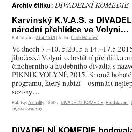
DIVADELNÍ KOMEDIE
Archiv štítku:
Karvinský K.V.A.S. a DIVADE
národní přehlídce ve Volyni…
Publikováno
21.4.2015
|
Autor:
Lucie Ráczová
Ve dnech 7.–10. 5.2015 a 14.–17.5.2015
jihočeské Volyni celostátní přehlídka a
činoherního a hudebního divadla s n
PIKNIK VOLYNĚ 2015. Kromě bohatéh
programu, který nabízí osmnáct nejlepš
sezóny…
Rubriky:
Aktuality
|
Štítky:
DIVADELNÍ KOMEDIE
,
Představení
,
nejsou povoleny
DIVADELNÍ KOMEDIE bodovala