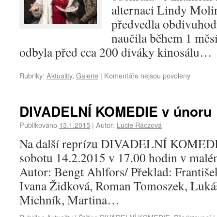
alternaci Lindy Moli
předvedla obdivuhodn
naučila během 1 měsí
odbyla před cca 200 diváky kinosálu…
Rubriky:
Aktuality
,
Galerie
|
Komentáře nejsou povoleny
DIVADELNÍ KOMEDIE v únoru
Publikováno
13.1.2015
|
Autor:
Lucie Ráczová
Na další reprízu DIVADELNÍ KOMEDIE 
sobotu 14.2.2015 v 17.00 hodin v mal
Autor: Bengt Ahlfors/ Překlad: František
Ivana Židková, Roman Tomoszek, Luká
Michník, Martina…