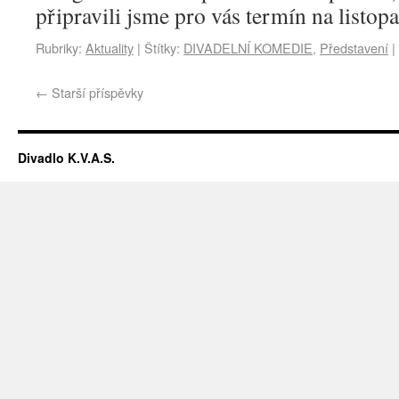
připravili jsme pro vás termín na listo
Rubriky:
Aktuality
|
Štítky:
DIVADELNÍ KOMEDIE
,
Představení
|
←
Starší příspěvky
Divadlo K.V.A.S.