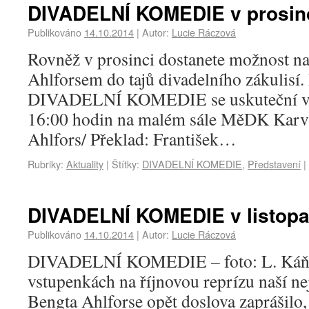
DIVADELNÍ KOMEDIE v prosin
Publikováno
14.10.2014
|
Autor:
Lucie Ráczová
Rovněž v prosinci dostanete možnost n
Ahlforsem do tajů divadelního zákulisí.
DIVADELNÍ KOMEDIE se uskuteční v 
16:00 hodin na malém sále MěDK Karvi
Ahlfors/ Překlad: František…
Rubriky:
Aktuality
|
Štítky:
DIVADELNÍ KOMEDIE
,
Představení
|
DIVADELNÍ KOMEDIE v listop
Publikováno
14.10.2014
|
Autor:
Lucie Ráczová
DIVADELNÍ KOMEDIE – foto: L. Káňa 
vstupenkách na říjnovou reprízu naší ne
Bengta Ahlforse opět doslova zaprášilo, 