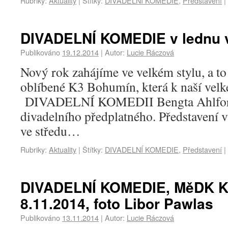
Rubriky:
Aktuality
|
Štítky:
DIVADELNÍ KOMEDIE
,
Představení
|
DIVADELNÍ KOMEDIE v lednu 
Publikováno
19.12.2014
|
Autor:
Lucie Ráczová
Nový rok zahájíme ve velkém stylu, a to
oblíbené K3 Bohumín, která k naší velké
DIVADELNÍ KOMEDII Bengta Ahlfor
divadelního předplatného. Představení
ve středu…
Rubriky:
Aktuality
|
Štítky:
DIVADELNÍ KOMEDIE
,
Představení
|
DIVADELNÍ KOMEDIE, MěDK Ka
8.11.2014, foto Libor Pawlas
Publikováno
13.11.2014
|
Autor:
Lucie Ráczová