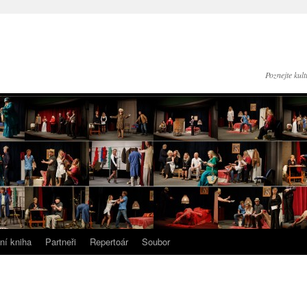
Poznejte kul
ní kniha
Partneři
Repertoár
Soubor