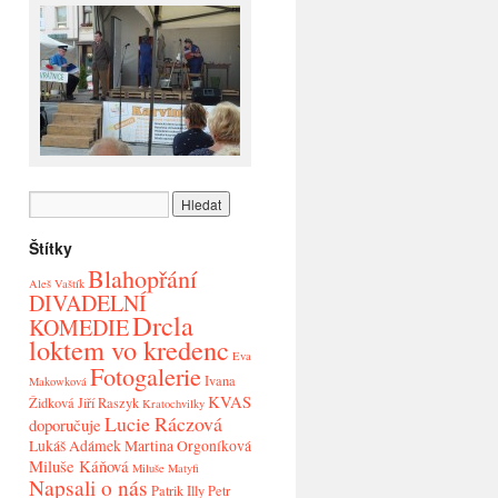
Štítky
Blahopřání
Aleš Vaštík
DIVADELNÍ
Drcla
KOMEDIE
loktem vo kredenc
Eva
Fotogalerie
Ivana
Makowková
KVAS
Židková
Jiří Raszyk
Kratochvilky
Lucie Ráczová
doporučuje
Lukáš Adámek
Martina Orgoníková
Miluše Káňová
Miluše Matyfi
Napsali o nás
Patrik Illy
Petr