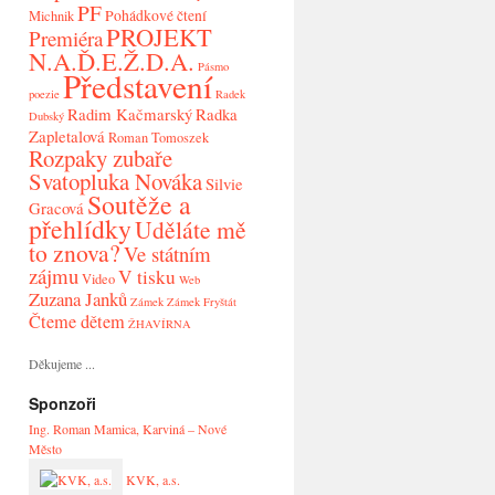
PF
Pohádkové čtení
Michnik
PROJEKT
Premiéra
N.A.Ď.E.Ž.D.A.
Pásmo
Představení
poezie
Radek
Radim Kačmarský
Radka
Dubský
Zapletalová
Roman Tomoszek
Rozpaky zubaře
Svatopluka Nováka
Silvie
Soutěže a
Gracová
přehlídky
Uděláte mě
to znova?
Ve státním
zájmu
V tisku
Video
Web
Zuzana Janků
Zámek
Zámek Fryštát
Čteme dětem
ŽHAVÍRNA
Děkujeme ...
Sponzoři
Ing. Roman Mamica, Karviná – Nové
Město
KVK, a.s.