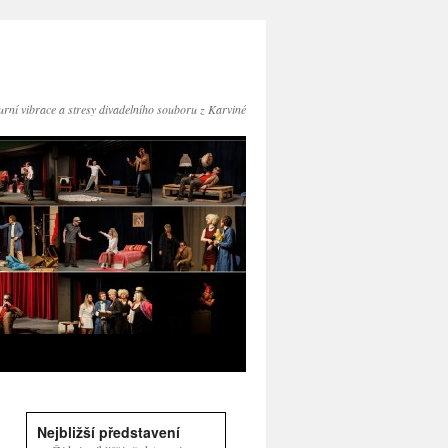
turní vibrace a stresy divadelního souboru z Karviné
Nejbližší představení