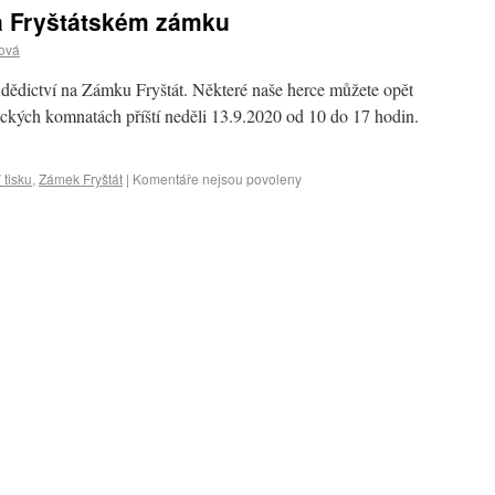
a Fryštátském zámku
ová
ědictví na Zámku Fryštát. Některé naše herce můžete opět
eckých komnatách příští neděli 13.9.2020 od 10 do 17 hodin.
 tisku
,
Zámek Fryštát
|
Komentáře nejsou povoleny