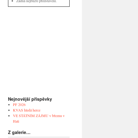
Žádná nejbližší představení.
Nejnovější příspěvky
PF 2026
KVAS hledá herce
VE STÁTNÍM ZÁJMU v březnu v
Hati
Z galerie…