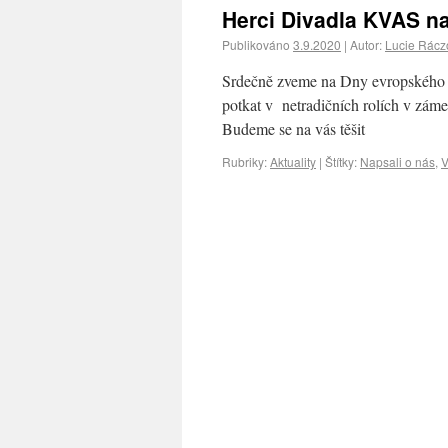
Herci Divadla KVAS n
Publikováno
3.9.2020
|
Autor:
Lucie Rácz
Srdečně zveme na Dny evropského d
potkat v netradičních rolích v zám
Budeme se na vás těšit
Rubriky:
Aktuality
|
Štítky:
Napsali o nás
,
V