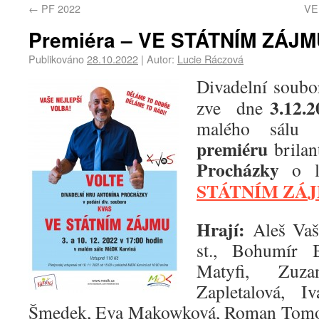
←
PF 2022
VE
Premiéra – VE STÁTNÍM ZÁJ
Publikováno
28.10.2022
|
Autor:
Lucie Ráczová
Divadelní soubo
3.12.2
zve dne
malého sálu
premiéru
brila
Procházky
o l
STÁTNÍM ZÁ
Hrají:
Aleš Vaš
st., Bohumír 
Matyfi, Zuz
Zapletalová, I
Šmedek, Eva Makowková, Roman Tomosz