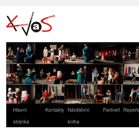
Hlavní
Kontakty
Návštěvní
Partneři
Repert
stránka
kniha