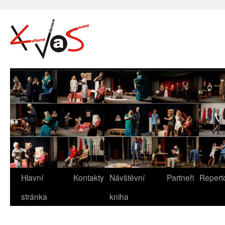
Hlavní
Kontakty
Návštěvní
Partneři
Repert
stránka
kniha