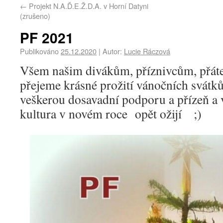
←
Projekt N.A.Ď.E.Ž.D.A. v Horní Datyni
(zrušeno)
PF 2021
Publikováno
25.12.2020
|
Autor:
Lucie Ráczová
Všem našim divákům, příznivcům, přá
přejeme krásné prožití vánočních svátk
veškerou dosavadní podporu a přízeň a
kultura v novém roce opět ožijí ;)