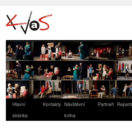
Hlavní
Kontakty
Návštěvní
Partneři
Repert
stránka
kniha