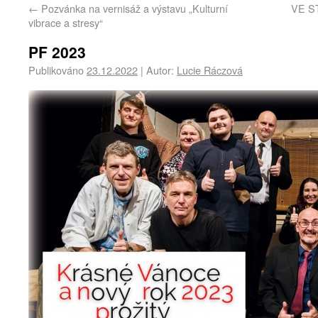
←
Pozvánka na vernisáž a výstavu „Kulturní
VE ST
vibrace a stresy“
PF 2023
Publikováno
23.12.2022
|
Autor:
Lucie Ráczová