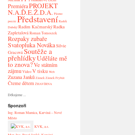
PROJEKT
Premiéra
N.A.Ď.E.Ž.D.A.
Pásmo
Představení
poezie
Radek
Radim Kačmarský
Radka
Dubský
Zapletalová
Roman Tomoszek
Rozpaky zubaře
Svatopluka Nováka
Silvie
Soutěže a
Gracová
přehlídky
Uděláte mě
to znova?
Ve státním
zájmu
V tisku
Video
Web
Zuzana Janků
Zámek
Zámek Fryštát
Čteme dětem
ŽHAVÍRNA
Děkujeme ...
Sponzoři
Ing. Roman Mamica, Karviná – Nové
Město
KVK, a.s.
Mgr. Ing. Pavel Janků, Karviná