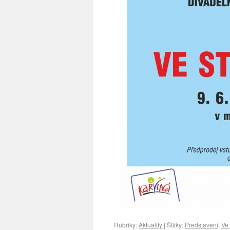
Rubriky:
Aktuality
|
Štítky:
Představení
,
Ve