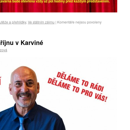
těže a přehlídky
,
Ve státním zájmu
|
Komentáře nejsou povoleny
íjnu v Karviné
czová