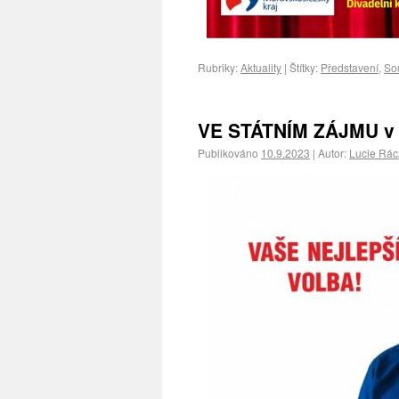
Rubriky:
Aktuality
|
Štítky:
Představení
,
Sou
VE STÁTNÍM ZÁJMU v ř
Publikováno
10.9.2023
|
Autor:
Lucie Rá