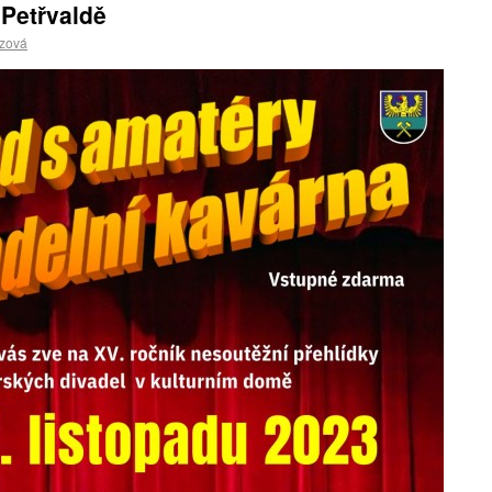
Petřvaldě
czová