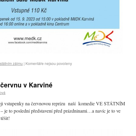
 státním zájmu
|
Komentáře nejsou povoleny
červnu v Karviné
ová
odeji vstupenky na červnovou reprízu naší komedie VE STÁTNÍM
je to poslední představení před prázdninami…a navíc je to ve
ěšit!