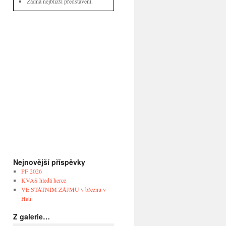
Žádná nejbližší představení.
Nejnovější příspěvky
PF 2026
KVAS hledá herce
VE STÁTNÍM ZÁJMU v březnu v
Hati
Z galerie…