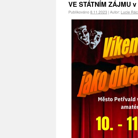
VE STÁTNÍM ZÁJMU v 
Publikováno
8.11.2023
|
Autor:
Lucie Rá