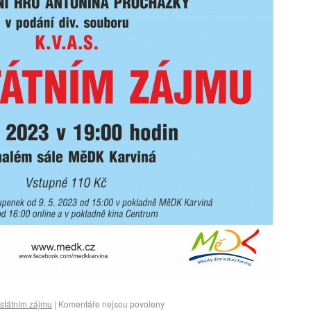
 státním zájmu
|
Komentáře nejsou povoleny