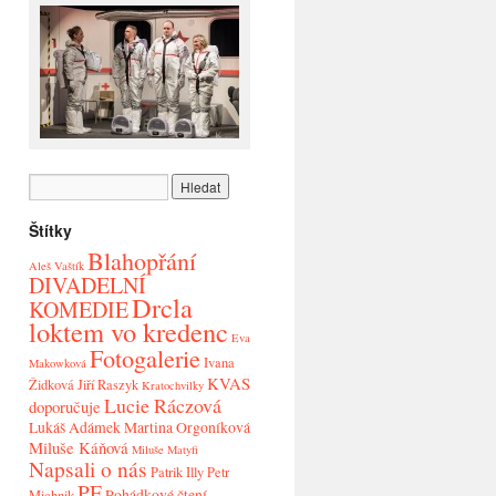
Štítky
Blahopřání
Aleš Vaštík
DIVADELNÍ
Drcla
KOMEDIE
loktem vo kredenc
Eva
Fotogalerie
Ivana
Makowková
KVAS
Židková
Jiří Raszyk
Kratochvilky
Lucie Ráczová
doporučuje
Lukáš Adámek
Martina Orgoníková
Miluše Káňová
Miluše Matyfi
Napsali o nás
Patrik Illy
Petr
PF
Pohádkové čtení
Michnik