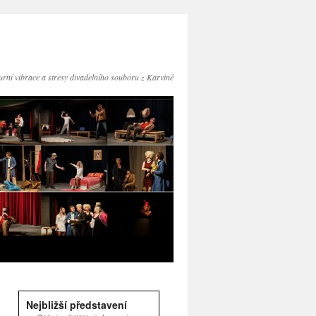
turní vibrace a stresy divadelního souboru z Karviné
Nejbližší představení