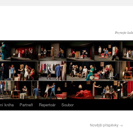
Poznejte kul
ní kniha
Partneři
Repertoár
Soubor
Novější příspěvky
→