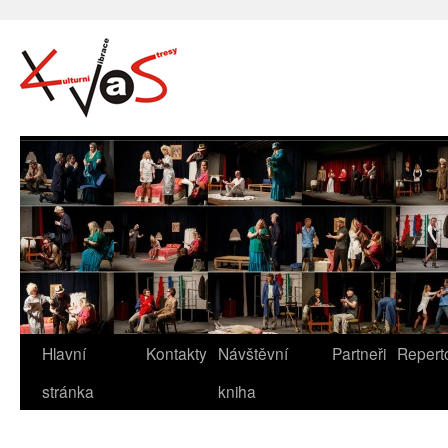
Hlavní
Kontakty
Návštěvní
Partneři
Repert
stránka
kniha