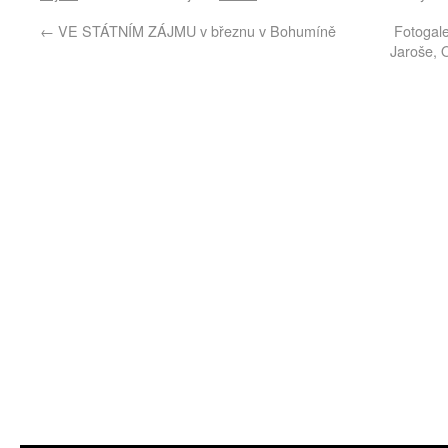
←
VE STÁTNÍM ZÁJMU v březnu v Bohumíně
Fotogal
Jaroše, 