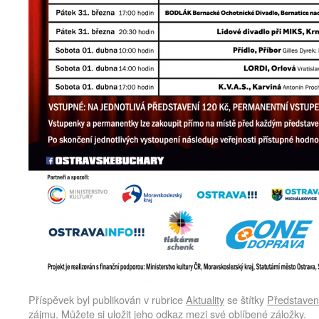
Příspěvek byl publikován v rubrice
Aktuality
se štítky
Představen
zájmu
. Můžete si uložit jeho
odkaz
mezi své oblíbené záložky.