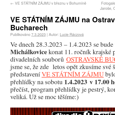
←
VE STÁTNÍM ZÁJMU v březnu v Bohumíně
Fotogal
Jaroše, 
VE STÁTNÍM ZÁJMU na Ostra
Bucharech
Publikováno
7.3.2023
|
Autor:
Lucie Ráczová
Ve dnech 28.3.2023 – 1.4.2023 se bude
Michálkovice
konat 11. ročník krajské
divadelních souborů
OSTRAVSKÉ B
jsme se, že zde letos opět zkusíme své 
představení
VE STÁTNÍM ZÁJMU
byl
1.4.2023 v 17.00 h
přehlídky na sobotu
přečíst, program přehlídky je pestrý, k
veliká. Už se moc těšíme:)