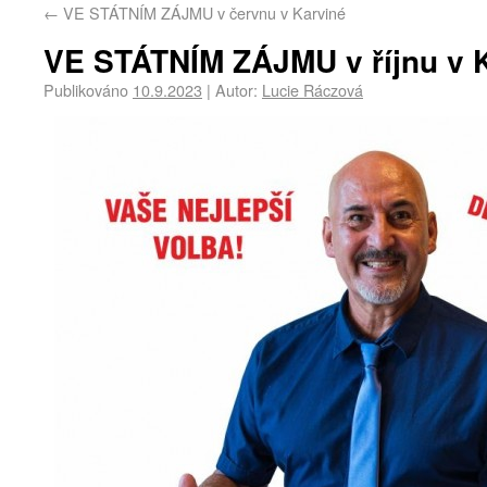
←
VE STÁTNÍM ZÁJMU v červnu v Karviné
VE STÁTNÍM ZÁJMU v říjnu v 
Publikováno
10.9.2023
|
Autor:
Lucie Ráczová