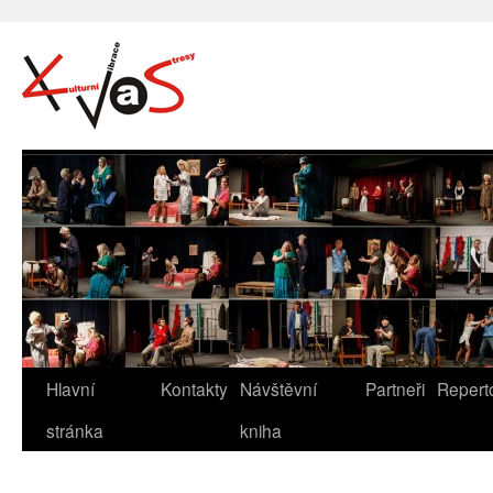
Hlavní
Kontakty
Návštěvní
Partneři
Repert
stránka
kniha