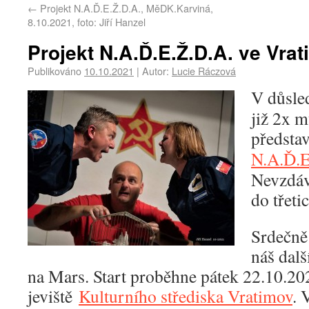
←
Projekt N.A.Ď.E.Ž.D.A., MěDK.Karviná,
8.10.2021, foto: Jiří Hanzel
Projekt N.A.Ď.E.Ž.D.A. ve Vra
Publikováno
10.10.2021
|
Autor:
Lucie Ráczová
V důsle
již 2x m
předsta
N.A.Ď.E
Nevzdáv
do třet
Srdečně
náš dalš
na Mars. Start proběhne pátek 22.10.20
jeviště
Kulturního střediska Vratimov
. 