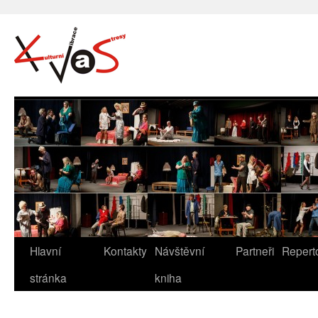
Hlavní
Kontakty
Návštěvní
Partneři
Repert
stránka
kniha