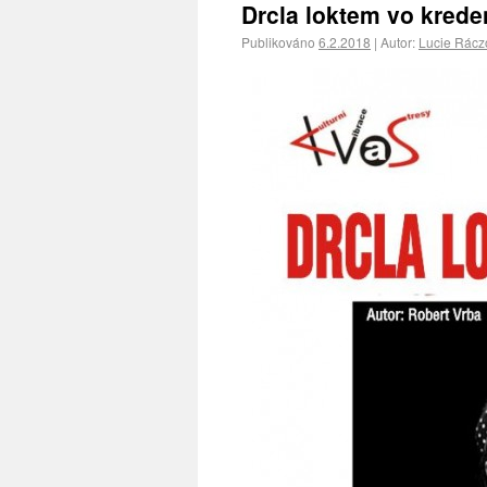
Drcla loktem vo krede
Publikováno
6.2.2018
|
Autor:
Lucie Rácz