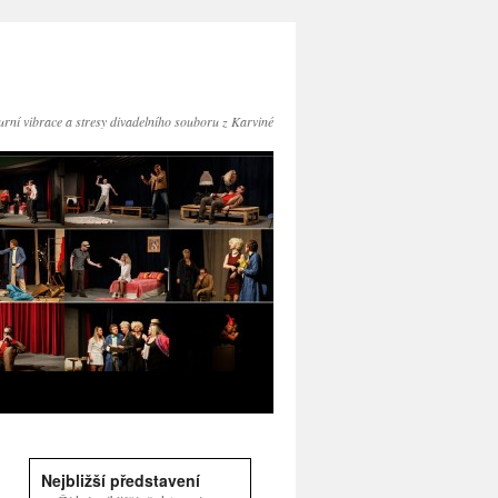
turní vibrace a stresy divadelního souboru z Karviné
Nejbližší představení