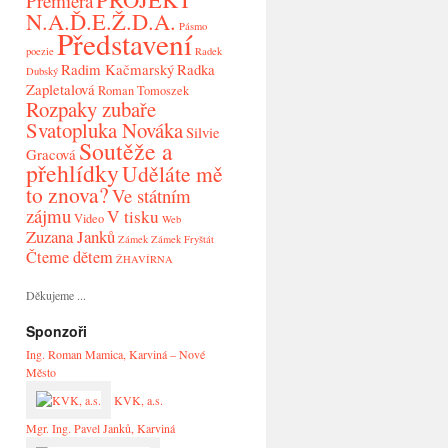
Premiéra
N.A.Ď.E.Ž.D.A.
Pásmo
Představení
poezie
Radek
Radim Kačmarský
Radka
Dubský
Zapletalová
Roman Tomoszek
Rozpaky zubaře
Svatopluka Nováka
Silvie
Soutěže a
Gracová
přehlídky
Uděláte mě
to znova?
Ve státním
zájmu
V tisku
Video
Web
Zuzana Janků
Zámek
Zámek Fryštát
Čteme dětem
ŽHAVÍRNA
Děkujeme ...
Sponzoři
Ing. Roman Mamica, Karviná – Nové
Město
KVK, a.s.
Mgr. Ing. Pavel Janků, Karviná