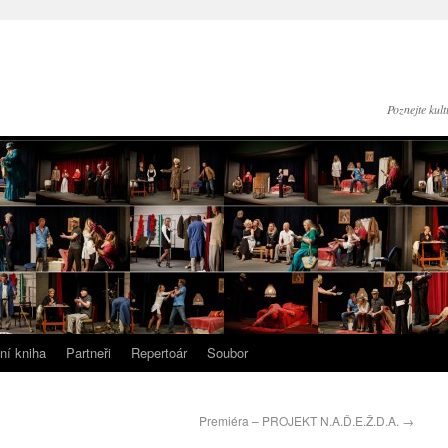
Poznejte kul
ní kniha
Partneři
Repertoár
Soubor
Premiéra – PROJEKT N.A.Ď.E.Ž.D.A.
→