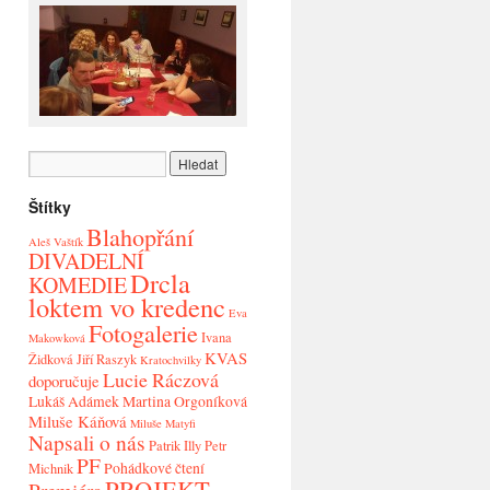
Štítky
Blahopřání
Aleš Vaštík
DIVADELNÍ
Drcla
KOMEDIE
loktem vo kredenc
Eva
Fotogalerie
Ivana
Makowková
KVAS
Židková
Jiří Raszyk
Kratochvilky
Lucie Ráczová
doporučuje
Lukáš Adámek
Martina Orgoníková
Miluše Káňová
Miluše Matyfi
Napsali o nás
Patrik Illy
Petr
PF
Pohádkové čtení
Michnik
PROJEKT