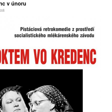
nc v únoru
ová