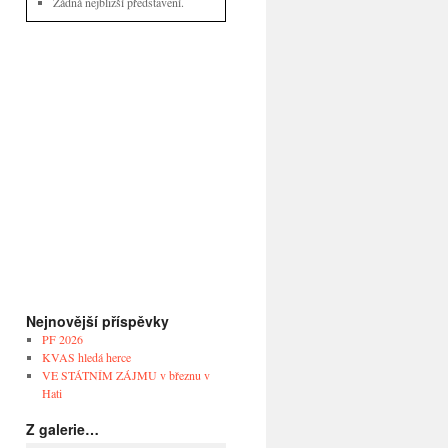
Žádná nejbližší představení.
Nejnovější příspěvky
PF 2026
KVAS hledá herce
VE STÁTNÍM ZÁJMU v březnu v
Hati
Z galerie…