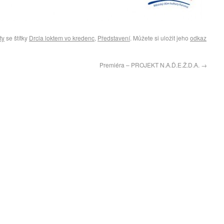
ty
se štítky
Drcla loktem vo kredenc
,
Představení
. Můžete si uložit jeho
odkaz
Premiéra – PROJEKT N.A.Ď.E.Ž.D.A.
→