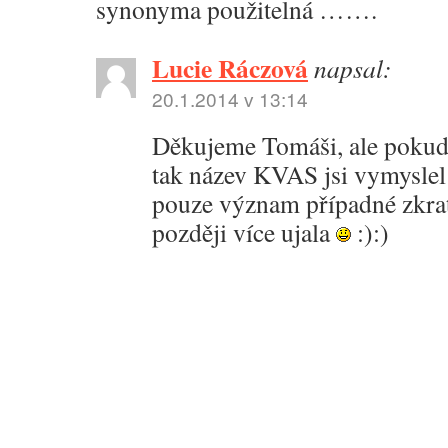
synonyma použitelná …….
Lucie Ráczová
napsal:
20.1.2014 v 13:14
Děkujeme Tomáši, ale pokud
tak název KVAS jsi vymyslel
pouze význam případné zkrat
později více ujala
:):)