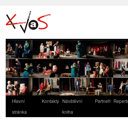
Hlavní
Kontakty
Návštěvní
Partneři
Repert
stránka
kniha