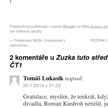
!
Příspěvek byl publikován v rubrice
Aktuality
se štítky
Zuzana Ja
své oblíbené záložky.
←
Poděkování MUDr. Ondraszkovi z
ROZPAKY 
Jablunkova…
2 komentáře u
Zuzka tuto středu
ČT1
Tomáš Lukasik
napsal:
20.1.2014 v 01:22
Gratulace, myslím, že tenkrát, kd
divadla, Roman Kiedroň netušil, j