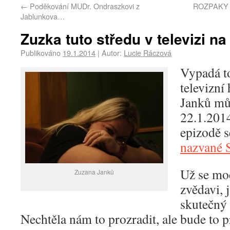
←
Poděkování MUDr. Ondraszkovi z
ROZPAKY 
Jablunkova…
Zuzka tuto středu v televizi n
Publikováno
19.1.2014
|
Autor:
Lucie Ráczová
Vypadá to
televizn
Janků můž
22.1.201
epizodě s
nazvané 
Už se mo
Zuzana Janků
zvědavi, 
skutečný 
Nechtěla nám to prozradit, ale bude to 