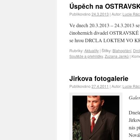
Úspěch na OSTRAVS
Publikováno
24.3.2013
|
Autor:
Lucie Rá
Ve dnech 20.3.2013 – 24.3.2013 se 
činoherních divadel OSTRAVSKÉ BU
se hrou DRCLA LOKTEM VO KRED
Rubriky:
Aktuality
|
Štítky:
Blahopřání
,
Drc
Soutěže a přehlídky
,
Zuzana Janků
|
Kome
Jirkova fotogalerie
Publikováno
27.4.2011
|
Autor:
Lucie Rá
Galer
Dnešn
Jirko
nás p
Novák