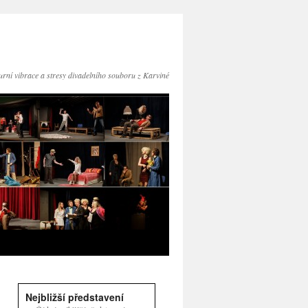
turní vibrace a stresy divadelního souboru z Karviné
Nejbližší představení