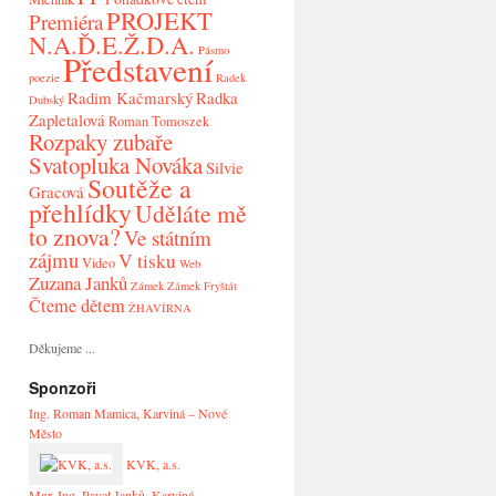
PROJEKT
Premiéra
N.A.Ď.E.Ž.D.A.
Pásmo
Představení
poezie
Radek
Radim Kačmarský
Radka
Dubský
Zapletalová
Roman Tomoszek
Rozpaky zubaře
Svatopluka Nováka
Silvie
Soutěže a
Gracová
přehlídky
Uděláte mě
to znova?
Ve státním
zájmu
V tisku
Video
Web
Zuzana Janků
Zámek
Zámek Fryštát
Čteme dětem
ŽHAVÍRNA
Děkujeme ...
Sponzoři
Ing. Roman Mamica, Karviná – Nové
Město
KVK, a.s.
Mgr. Ing. Pavel Janků, Karviná