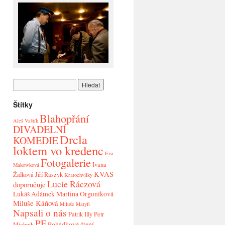
Štítky
Blahopřání
Aleš Vaštík
DIVADELNÍ
Drcla
KOMEDIE
loktem vo kredenc
Eva
Fotogalerie
Ivana
Makowková
KVAS
Židková
Jiří Raszyk
Kratochvilky
Lucie Ráczová
doporučuje
Lukáš Adámek
Martina Orgoníková
Miluše Káňová
Miluše Matyfi
Napsali o nás
Patrik Illy
Petr
PF
Pohádkové čtení
Michnik