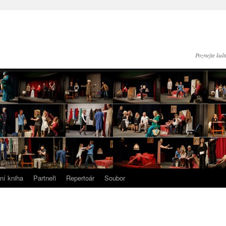
Poznejte kul
ní kniha
Partneři
Repertoár
Soubor