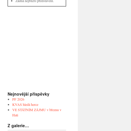
Žádná nejbližší představení.
Nejnovější příspěvky
PF 2026
KVAS hledá herce
VE STÁTNÍM ZÁJMU v březnu v
Hati
Z galerie…