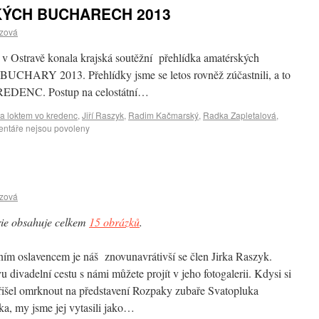
KÝCH BUCHARECH 2013
czová
v Ostravě konala krajská soutěžní přehlídka amatérských
CHARY 2013. Přehlídky jsme se letos rovněž zúčastnili, a to
ENC. Postup na celostátní…
la loktem vo kredenc
,
Jiří Raszyk
,
Radim Kačmarský
,
Radka Zapletalová
,
ntáře nejsou povoleny
czová
ie obsahuje celkem
15 obrázků
.
ím oslavencem je náš znovunavrátivší se člen Jirka Raszyk.
vu divadelní cestu s námi můžete projít v jeho fotogalerii. Kdysi si
řišel omrknout na představení Rozpaky zubaře Svatopluka
a, my jsme jej vytasili jako…