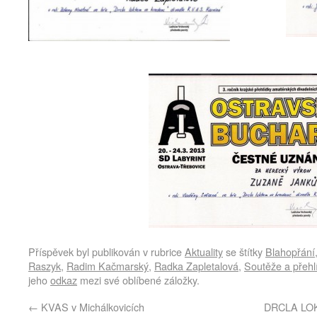
Příspěvek byl publikován v rubrice
Aktuality
se štítky
Blahopřání
Raszyk
,
Radim Kačmarský
,
Radka Zapletalová
,
Soutěže a přehl
jeho
odkaz
mezi své oblíbené záložky.
←
KVAS v Michálkovicích
DRCLA LOK