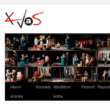
Hlavní
Kontakty
Návštěvní
Partneři
Repert
stránka
kniha