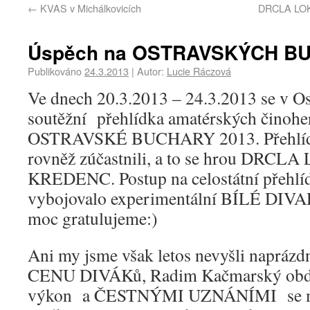
←
KVAS v Michálkovicích
DRCLA LOK
Úspěch na OSTRAVSKÝCH B
Publikováno
24.3.2013
|
Autor:
Lucie Ráczová
Ve dnech 20.3.2013 – 24.3.2013 se v Os
soutěžní přehlídka amatérských činohe
OSTRAVSKÉ BUCHARY 2013. Přehlídky
rovněž zúčastnili, a to se hrou DRC
KREDENC. Postup na celostátní přehlíd
vybojovalo experimentální BÍLÉ DI
moc gratulujeme:)
Ani my jsme však letos nevyšli naprázdn
CENU DIVÁKů, Radim Kačmarský obdr
výkon a ČESTNÝMI UZNÁNÍMI se moh