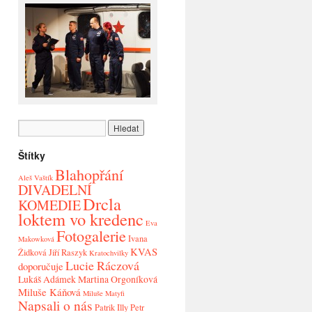
Štítky
Blahopřání
Aleš Vaštík
DIVADELNÍ
Drcla
KOMEDIE
loktem vo kredenc
Eva
Fotogalerie
Ivana
Makowková
KVAS
Židková
Jiří Raszyk
Kratochvilky
Lucie Ráczová
doporučuje
Lukáš Adámek
Martina Orgoníková
Miluše Káňová
Miluše Matyfi
Napsali o nás
Patrik Illy
Petr