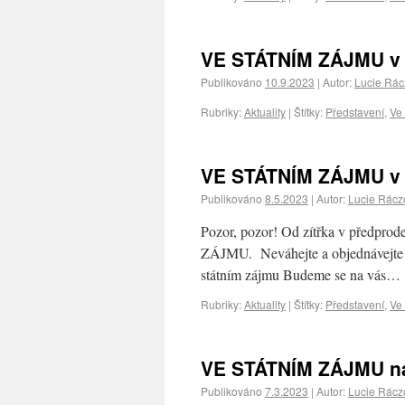
VE STÁTNÍM ZÁJMU v ř
Publikováno
10.9.2023
|
Autor:
Lucie Rá
Rubriky:
Aktuality
|
Štítky:
Představení
,
Ve
VE STÁTNÍM ZÁJMU v 
Publikováno
8.5.2023
|
Autor:
Lucie Rácz
Pozor, pozor! Od zítřka v předpr
ZÁJMU. Neváhejte a objednávejte – 
státním zájmu Budeme se na vás…
Rubriky:
Aktuality
|
Štítky:
Představení
,
Ve
VE STÁTNÍM ZÁJMU na
Publikováno
7.3.2023
|
Autor:
Lucie Rácz