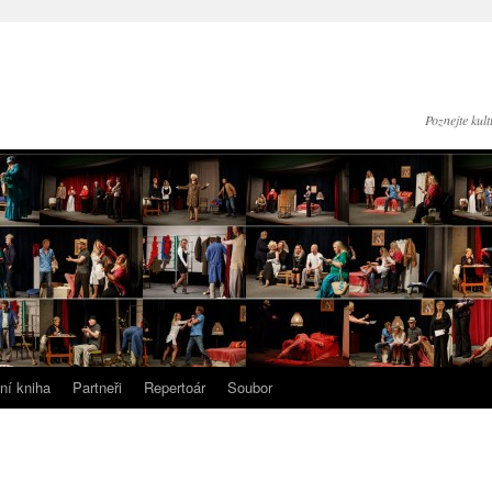
Poznejte kul
ní kniha
Partneři
Repertoár
Soubor