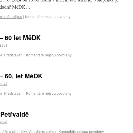
pokladně MěDK…
 státním zájmu
|
Komentáře nejsou povoleny
– 60 let MěDK
czová
je
,
Představení
|
Komentáře nejsou povoleny
– 60. let MěDK
czová
je
,
Představení
|
Komentáře nejsou povoleny
Petřvaldě
czová
těže a přehlídky
,
Ve státním zájmu
|
Komentáře nejsou povoleny