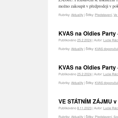
možno zakoupit v předprodeji v 
Rubriky:
Aktuality
|
Štítky:
Představení
,
Ve
KVAS na Oldies Party 
Publikováno
25.2.2024
|
Autor:
Lucie Rá
Rubriky:
Aktuality
|
Štítky:
KVAS doporuču
KVAS na Oldies Party 
Publikováno
25.2.2024
|
Autor:
Lucie Rá
Rubriky:
Aktuality
|
Štítky:
KVAS doporuču
VE STÁTNÍM ZÁJMU v 
Publikováno
8.11.2023
|
Autor:
Lucie Rá
Rubriky:
Aktuality
|
Štítky:
Představení
,
Sou