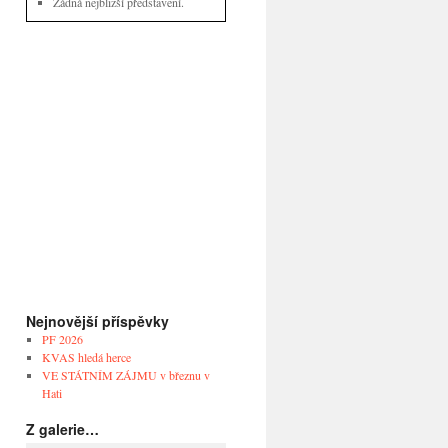
Žádná nejbližší představení.
Nejnovější příspěvky
PF 2026
KVAS hledá herce
VE STÁTNÍM ZÁJMU v březnu v
Hati
Z galerie…