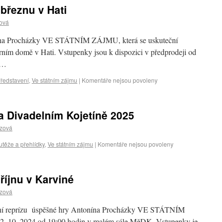
řeznu v Hati
ová
nína Procházky VE STÁTNÍM ZÁJMU, která se uskuteční
ním domě v Hati. Vstupenky jsou k dispozici v předprodeji od
i…
ředstavení
,
Ve státním zájmu
|
Komentáře nejsou povoleny
Divadelním Kojetíně 2025
czová
těže a přehlídky
,
Ve státním zájmu
|
Komentáře nejsou povoleny
íjnu v Karviné
czová
ní reprízu úspěšné hry Antonína Procházky VE STÁTNÍM
12. 10. 2024 od 19:00 hodin v malém sále MěDK, Vstupenky je