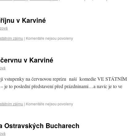
íjnu v Karviné
czová
 státním zájmu
|
Komentáře nejsou povoleny
červnu v Karviné
ová
odeji vstupenky na červnovou reprízu naší komedie VE STÁTNÍM
je to poslední představení před prázdninami…a navíc je to ve
 státním zájmu
|
Komentáře nejsou povoleny
 Ostravských Bucharech
ová