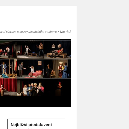
turní vibrace a stresy divadelního souboru z Karviné
Nejbližší představení