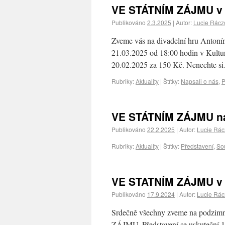
VE STÁTNÍM ZÁJMU v b
Publikováno
2.3.2025
|
Autor:
Lucie Rácz
Zveme vás na divadelní hru Anto
21.03.2025 od 18:00 hodin v Kultur
20.02.2025 za 150 Kč. Nenechte s
Rubriky:
Aktuality
|
Štítky:
Napsali o nás
,
P
VE STÁTNÍM ZÁJMU na 
Publikováno
22.2.2025
|
Autor:
Lucie Rá
Rubriky:
Aktuality
|
Štítky:
Představení
,
Sou
VE STATNÍM ZÁJMU v ř
Publikováno
17.9.2024
|
Autor:
Lucie Rá
Srdečně všechny zveme na podzim
ZÁJMU. Představení se uskuteční 