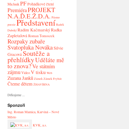
PF
Pohádkové čtení
Michnik
PROJEKT
Premiéra
N.A.Ď.E.Ž.D.A.
Pásmo
Představení
poezie
Radek
Radim Kačmarský
Radka
Dubský
Zapletalová
Roman Tomoszek
Rozpaky zubaře
Svatopluka Nováka
Silvie
Soutěže a
Gracová
přehlídky
Uděláte mě
to znova?
Ve státním
zájmu
V tisku
Video
Web
Zuzana Janků
Zámek
Zámek Fryštát
Čteme dětem
ŽHAVÍRNA
Děkujeme ...
Sponzoři
Ing. Roman Mamica, Karviná – Nové
Město
KVK, a.s.