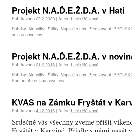
Projekt N.A.Ď.E.Ž.D.A. v Hati
Publikováno
29.2.2020
|
Autor:
Lucie Ráczová
Rubriky:
Aktuality
|
Štítky:
Napsali o nás
,
Představení
,
PROJEKT 
nejsou povoleny
Projekt N.A.Ď.E.Ž.D.A. v novi
Publikováno
21.6.2018
|
Autor:
Lucie Ráczová
Rubriky:
Aktuality
|
Štítky:
Napsali o nás
,
Představení
,
PROJEKT 
Komentáře nejsou povoleny
KVAS na Zámku Fryštát v Kar
Publikováno
4.12.2016
|
Autor:
Lucie Ráczová
Srdečně vás všechny zveme příští víke
Fryštát v Karviné. Přijďte s námi nasát