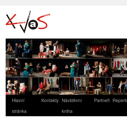
Hlavní
Kontakty
Návštěvní
Partneři
Repert
stránka
kniha