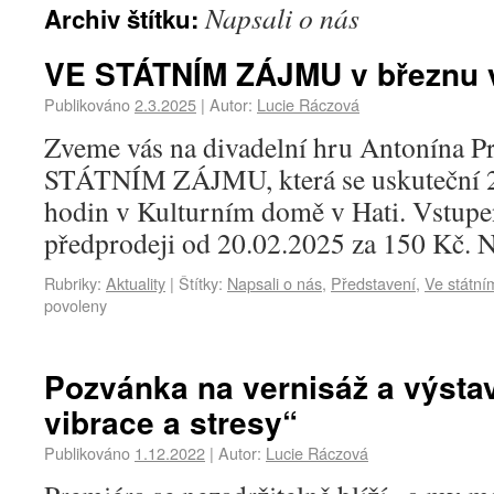
Napsali o nás
Archiv štítku:
VE STÁTNÍM ZÁJMU v březnu v
Publikováno
2.3.2025
|
Autor:
Lucie Ráczová
Zveme vás na divadelní hru Antonína 
STÁTNÍM ZÁJMU, která se uskuteční 2
hodin v Kulturním domě v Hati. Vstupen
předprodeji od 20.02.2025 za 150 Kč. 
Rubriky:
Aktuality
|
Štítky:
Napsali o nás
,
Představení
,
Ve státní
povoleny
Pozvánka na vernisáž a výstav
vibrace a stresy“
Publikováno
1.12.2022
|
Autor:
Lucie Ráczová