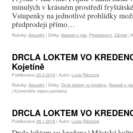
minulých v krásném prostředí fryštát
Vstupenky na jednotlivé prohlídky mož
předprodeji přímo…
Rubriky:
Aktuality
|
Štítky:
Napsali o nás
,
Představení
,
Zámek
|
DRCLA LOKTEM VO KREDENC n
Kojetíně
Publikováno
20.2.2016
|
Autor:
Lucie Ráczová
Rubriky:
Aktuality
|
Štítky:
Drcla loktem vo kredenc
,
Napsali o ná
|
Komentáře nejsou povoleny
DRCLA LOKTEM VO KREDENC 
Publikováno
28.1.2016
|
Autor:
Lucie Ráczová
Drcla loktem vo kredenc | Městské kult