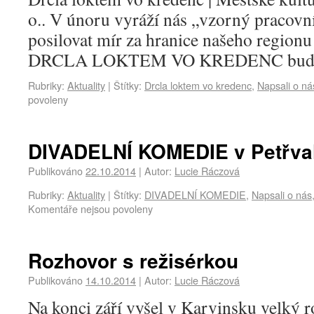
o.. V únoru vyráží nás „vzorný pracovní
posilovat mír za hranice našeho region
DRCLA LOKTEM VO KREDENC bu
Rubriky:
Aktuality
|
Štítky:
Drcla loktem vo kredenc
,
Napsali o ná
povoleny
DIVADELNÍ KOMEDIE v Petřva
Publikováno
22.10.2014
|
Autor:
Lucie Ráczová
Rubriky:
Aktuality
|
Štítky:
DIVADELNÍ KOMEDIE
,
Napsali o nás
Komentáře nejsou povoleny
Rozhovor s režisérkou
Publikováno
14.10.2014
|
Autor:
Lucie Ráczová
Na konci září vyšel v Karvinsku velký ro