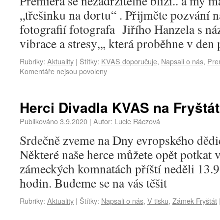
Premiéra se nezadržitelně blíží.. a my 
„třešinku na dortu“ . Přijměte pozvání n
fotografií fotografa Jiřího Hanzela s n
vibrace a stresy„, která proběhne v de
Rubriky:
Aktuality
|
Štítky:
KVAS doporučuje
,
Napsali o nás
,
Pre
Komentáře nejsou povoleny
Herci Divadla KVAS na Fryšt
Publikováno
3.9.2020
|
Autor:
Lucie Ráczová
Srdečně zveme na Dny evropského dědic
Některé naše herce můžete opět potkat v
zámeckých komnatách příští neděli 13.
hodin. Budeme se na vás těšit
Rubriky:
Aktuality
|
Štítky:
Napsali o nás
,
V tisku
,
Zámek Fryštát