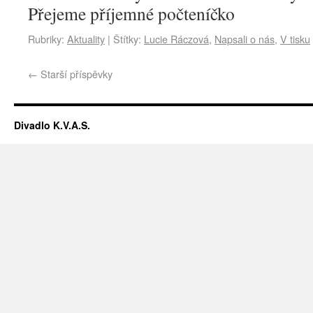
Přejeme příjemné počteníčko
Rubriky:
Aktuality
|
Štítky:
Lucie Ráczová
,
Napsali o nás
,
V tisku
←
Starší příspěvky
Divadlo K.V.A.S.