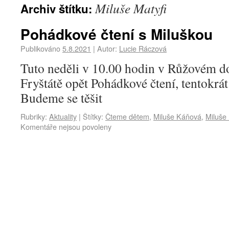
Miluše Matyfi
Archiv štítku:
Pohádkové čtení s Miluškou
Publikováno
5.8.2021
|
Autor:
Lucie Ráczová
Tuto neděli v 10.00 hodin v Růžovém 
Fryštátě opět Pohádkové čtení, tentokrá
Budeme se těšit
Rubriky:
Aktuality
|
Štítky:
Čteme dětem
,
Miluše Káňová
,
Miluše 
Komentáře nejsou povoleny