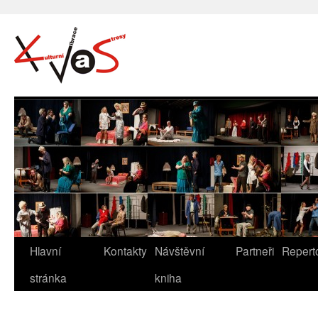
Hlavní
Kontakty
Návštěvní
Partneři
Repert
stránka
kniha