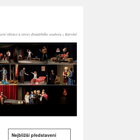
turní vibrace a stresy divadelního souboru z Karviné
Nejbližší představení