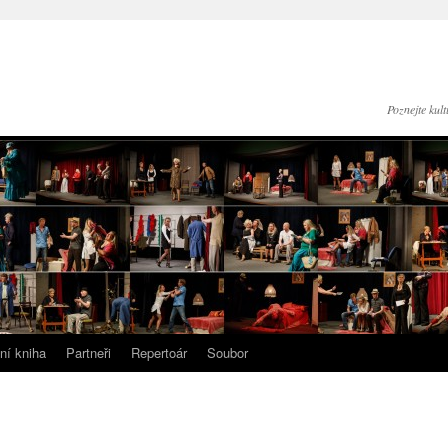
Poznejte kul
ní kniha
Partneři
Repertoár
Soubor