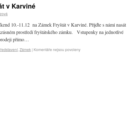
t v Karviné
czová
íkend 10.-11.12 na Zámek Fryštát v Karviné. Přijďte s námi nasát
krásném prostředí fryštátského zámku. Vstupenky na jednotlivé
prodeji přímo…
ředstavení
,
Zámek
|
Komentáře nejsou povoleny