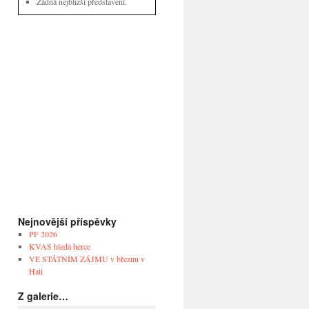
Žádná nejbližší představení.
Nejnovější příspěvky
PF 2026
KVAS hledá herce
VE STÁTNÍM ZÁJMU v březnu v
Hati
Z galerie…