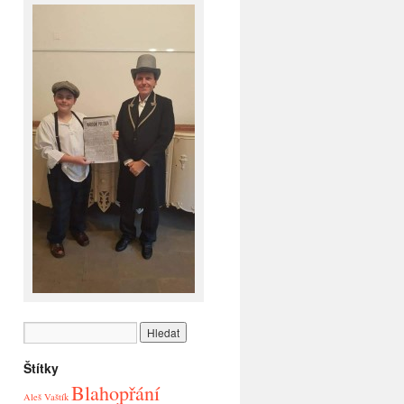
Štítky
Blahopřání
Aleš Vaštík