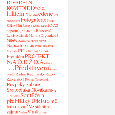
DIVADELNÍ
Drcla
KOMEDIE
loktem vo kredenc
Eva
Fotogalerie
Ivana
Makowková
KVAS
Židková
Jiří Raszyk
Kratochvilky
Lucie Ráczová
doporučuje
Lukáš Adámek
Martina Orgoníková
Miluše Káňová
Miluše Matyfi
Napsali o nás
Patrik Illy
Petr
PF
Pohádkové čtení
Michnik
PROJEKT
Premiéra
N.A.Ď.E.Ž.D.A.
Pásmo
Představení
poezie
Radek
Radim Kačmarský
Radka
Dubský
Zapletalová
Roman Tomoszek
Rozpaky zubaře
Svatopluka Nováka
Silvie
Soutěže a
Gracová
přehlídky
Uděláte mě
to znova?
Ve státním
zájmu
V tisku
Video
Web