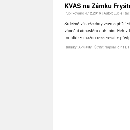
KVAS na Zámku Fryštá
Publikováno
4.12.2016
|
Autor:
Lucie Rá
Srdečně vás všechny zveme příští v
vánoční atmosféru dob minulých v 
prohlídky možno rezervovat v před
Rubriky:
Aktuality
|
Štítky:
Napsali o nás
,
P