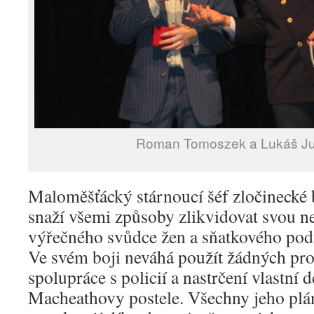
Roman Tomoszek a Lukáš J
Maloměšťácký stárnoucí šéf zločinecké
snaží všemi způsoby zlikvidovat svou ne
výřečného svůdce žen a sňatkového po
Ve svém boji neváhá použít žádných pro
spolupráce s policií a nastrčení vlastní 
Macheathovy postele. Všechny jeho plá