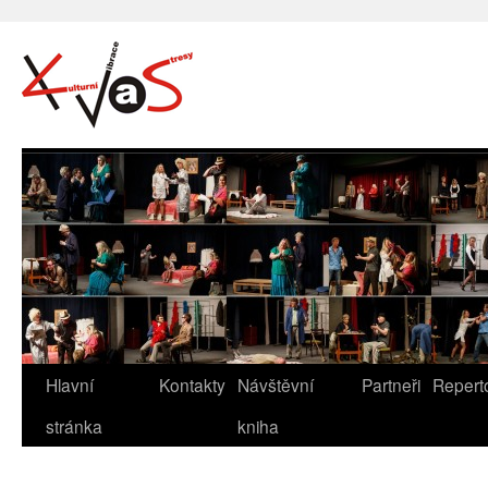
Hlavní
Kontakty
Návštěvní
Partneři
Repert
stránka
kniha