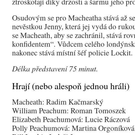
ztroskotají díky drzosti a šarmu jeho pr
Osudovým se pro Macheatha stává až set
nevěstkou Jenny, která jej vydá do rukou
se Macheath, aby se zachránil, stává ro
konfidentem“. Vůdcem celého londýnské
nakonec stává místní šéf policie Lockit.
Délka představení 75 minut.
Hrají (nebo alespoň jednou hráli)
Macheath: Radim Kačmarský
William Peachum: Roman Tomoszek
Elizabeth Peachumová: Lucie Ráczová
Polly Peachumová: Martina Orgoníková