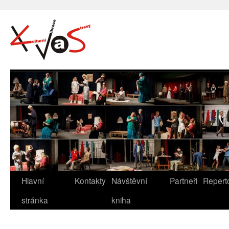
Hlavní
Kontakty
Návštěvní
Partneři
Repert
stránka
kniha