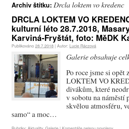
Drcla loktem vo kredenc
Archiv štítku:
DRCLA LOKTEM VO KREDENC 
kulturní léto 28.7.2018, Masa
Karviná-Fryštát, foto: MěDK K
Publikováno
28.7.2018
|
Autor:
Lucie Ráczová
Galerie obsahuje ce
Po roce jsme si opět
LOKTEM VO KREDE
divákům, které neodra
v sobotu na náměstí p
skvělou atmosféru, v
samo“ a moc…
Rubriky:
Aktuality
,
Galerie
|
Komentáře nejsou povoleny