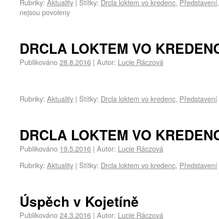
Rubriky:
Aktuality
|
Štítky:
Drcla loktem vo kredenc
,
Představení
nejsou povoleny
DRCLA LOKTEM VO KREDENC 
Publikováno
28.8.2016
|
Autor:
Lucie Ráczová
Rubriky:
Aktuality
|
Štítky:
Drcla loktem vo kredenc
,
Představení
DRCLA LOKTEM VO KREDENC 
Publikováno
19.5.2016
|
Autor:
Lucie Ráczová
Rubriky:
Aktuality
|
Štítky:
Drcla loktem vo kredenc
,
Představení
Úspěch v Kojetíně
Publikováno
24.3.2016
|
Autor:
Lucie Ráczová