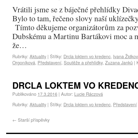
Vrátili jsme se z báječné přehlídky Diva
Bylo to tam, řečeno slovy naší uklízečky
Tímto děkujeme organizátorům za pozv
Dubskému a Martinu Bartákovi moc a m
že…
Rubriky:
Aktuality
|
Štítky:
Drcla loktem vo kredenc
,
Ivana Židko
Orgoníková
,
Představení
,
Soutěže a přehlídky
,
Zuzana Janků
|
DRCLA LOKTEM VO KREDENC
Publikováno
17.3.2016
|
Autor:
Lucie Ráczová
Rubriky:
Aktuality
|
Štítky:
Drcla loktem vo kredenc
,
Představení
←
Starší příspěvky