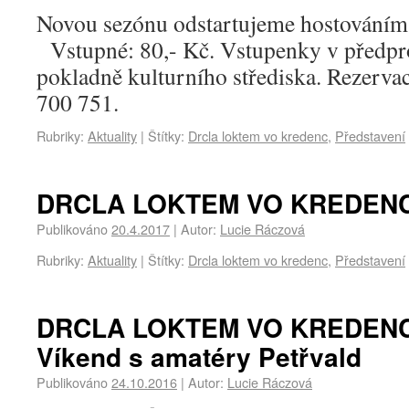
Novou sezónu odstartujeme hostov
Vstupné: 80,- Kč. Vstupenky v předpro
pokladně kulturního střediska. Rezervace
700 751.
Rubriky:
Aktuality
|
Štítky:
Drcla loktem vo kredenc
,
Představení
DRCLA LOKTEM VO KREDENC 
Publikováno
20.4.2017
|
Autor:
Lucie Ráczová
Rubriky:
Aktuality
|
Štítky:
Drcla loktem vo kredenc
,
Představení
DRCLA LOKTEM VO KREDENC 
Víkend s amatéry Petřvald
Publikováno
24.10.2016
|
Autor:
Lucie Ráczová