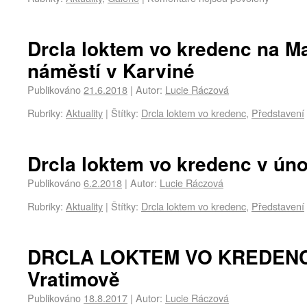
Drcla loktem vo kredenc na M
náměstí v Karviné
Publikováno
21.6.2018
|
Autor:
Lucie Ráczová
Rubriky:
Aktuality
|
Štítky:
Drcla loktem vo kredenc
,
Představení
Drcla loktem vo kredenc v ún
Publikováno
6.2.2018
|
Autor:
Lucie Ráczová
Rubriky:
Aktuality
|
Štítky:
Drcla loktem vo kredenc
,
Představení
DRCLA LOKTEM VO KREDENC v
Vratimově
Publikováno
18.8.2017
|
Autor:
Lucie Ráczová