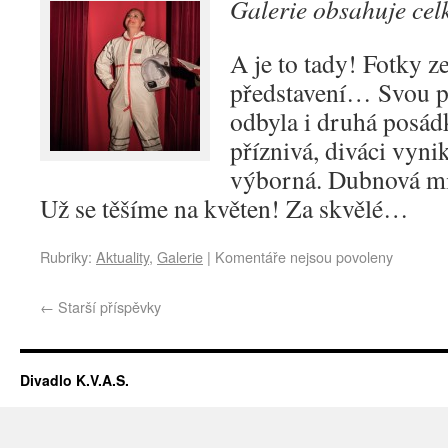
Galerie obsahuje ce
A je to tady! Fotky z
představení… Svou pr
odbyla i druhá posád
příznivá, diváci vynik
výborná. Dubnová mi
Už se těšíme na květen! Za skvělé…
Rubriky:
Aktuality
,
Galerie
|
Komentáře nejsou povoleny
←
Starší příspěvky
Divadlo K.V.A.S.