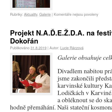
Rubriky:
Aktuality
,
Galerie
|
Komentáře nejsou povoleny
Projekt N.A.Ď.E.Ž.D.A. na fest
Dokořán
Publikováno
31.8.2019
|
Autor:
Lucie Ráczová
Galerie obsahuje ce
Divadlem nabitou pr
jsme zakončili předst
karvinské kultury K
Lodičkách v Karviné.
a obléknout se do sk
hodně přemáhání. Naši stateční kosmon