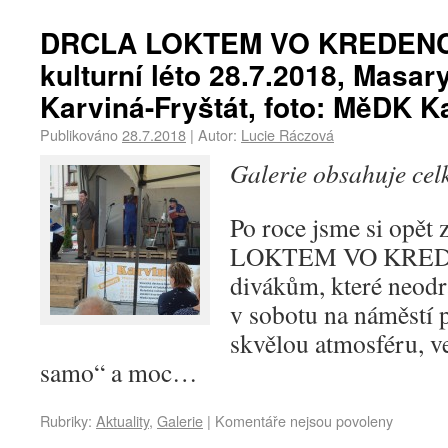
DRCLA LOKTEM VO KREDENC 
kulturní léto 28.7.2018, Masa
Karviná-Fryštát, foto: MěDK K
Publikováno
28.7.2018
|
Autor:
Lucie Ráczová
Galerie obsahuje ce
Po roce jsme si opět
LOKTEM VO KREDE
divákům, které neodra
v sobotu na náměstí p
skvělou atmosféru, v
samo“ a moc…
Rubriky:
Aktuality
,
Galerie
|
Komentáře nejsou povoleny