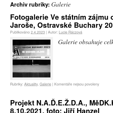
Galerie
Archiv rubriky:
Fotogalerie Ve státním zájm
Jaroše, Ostravské Buchary 20
Publikováno
2.4.2023
|
Autor:
Lucie Ráczová
Galerie obsahuje ce
Rubriky:
Aktuality
,
Galerie
|
Komentáře nejsou povoleny
Projekt N.A.Ď.E.Ž.D.A., MěDK.
8.10.2021, foto: Jiří Hanzel