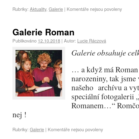
Rubriky:
Aktuality
,
Galerie
|
Komentáře nejsou povoleny
Galerie Roman
Publikováno
12.10.2018
|
Autor:
Lucie Ráczová
Galerie obsahuje ce
… a když má Roman 
narozeniny, tak jsme 
našeho archívu a vyt
speciální fotogalerii 
Romanem…“ Romčo, j
nej !
Rubriky:
Galerie
|
Komentáře nejsou povoleny