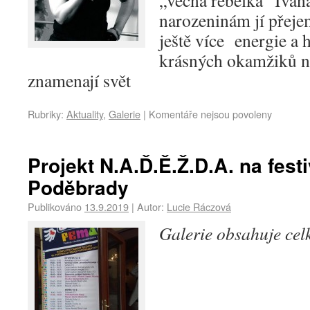
„věčná rebelka“ Ivan
narozeninám jí přejem
ještě více energie a 
krásných okamžiků n
znamenají svět
Rubriky:
Aktuality
,
Galerie
|
Komentáře nejsou povoleny
Projekt N.A.Ď.Ě.Ž.D.A. na fes
Poděbrady
Publikováno
13.9.2019
|
Autor:
Lucie Ráczová
Galerie obsahuje ce