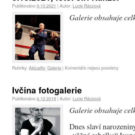
Publikováno
9.10.2021
|
Autor:
Lucie Ráczová
Galerie obsahuje ce
Rubriky:
Aktuality
,
Galerie
|
Komentáře nejsou povoleny
Ivčina fotogalerie
Publikováno
6.12.2019
|
Autor:
Lucie Ráczová
Galerie obsahuje ce
Dnes slaví narozeniny