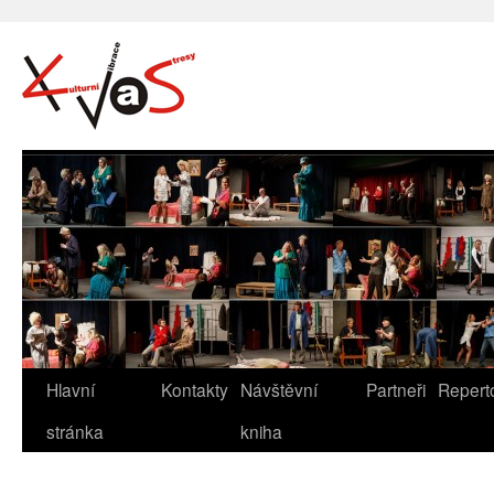
Hlavní
Kontakty
Návštěvní
Partneři
Repert
stránka
kniha