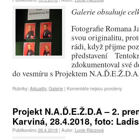
Galerie obsahuje ce
Fotografie Romana J
svou originalitu, pro
rádi, když přijme poz
představení Tentokr
zdokumentoval své do
do vesmíru s Projektem N.A.Ď.E.Ž.D.A
Rubriky:
Aktuality
,
Galerie
|
Komentáře nejsou povoleny
Projekt N.A.Ď.E.Ž.D.A – 2. pr
Karviná, 28.4.2018, foto: Ladi
Publikováno
28.4.2018
|
Autor:
Lucie Ráczová