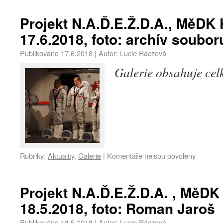
Projekt N.A.Ď.E.Ž.D.A., MěDK 
17.6.2018, foto: archív soubor
Publikováno
17.6.2018
|
Autor:
Lucie Ráczová
Galerie obsahuje ce
Rubriky:
Aktuality
,
Galerie
|
Komentáře nejsou povoleny
Projekt N.A.Ď.E.Ž.D.A. , MěDK
18.5.2018, foto: Roman Jaroš
Publikováno
18.5.2018
|
Autor:
Lucie Ráczová