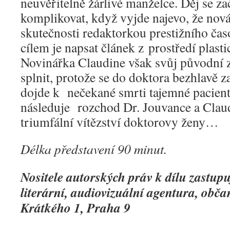
neuvěřitelně žárlivé manželce. Děj se z
komplikovat, když vyjde najevo, že nová
skutečnosti redaktorkou prestižního čas
cílem je napsat článek z prostředí plasti
Novinářka Claudine však svůj původní 
splnit, protože se do doktora bezhlavě z
dojde k nečekané smrti tajemné paci
následuje rozchod Dr. Jouvance a Claud
triumfální vítězství doktorovy ženy…
Délka představení 90 minut.
Nositele autorských práv k dílu zastup
literární, audiovizuální agentura, obča
Krátkého 1, Praha 9