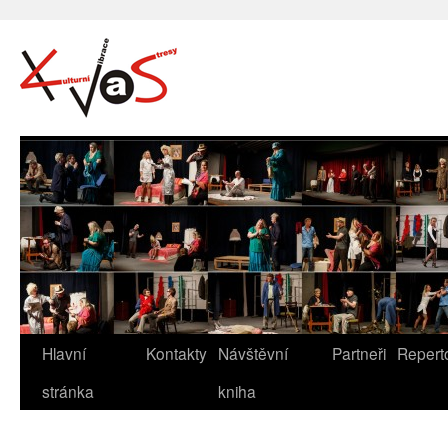
Hlavní
Kontakty
Návštěvní
Partneři
Repert
stránka
kniha