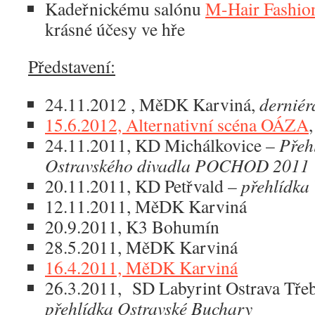
Kadeřnickému salónu
M-Hair Fashio
krásné účesy ve hře
Představení:
24.11.2012 , MěDK Karviná,
derniér
15.6.2012, Alternativní scéna OÁZA
24.11.2011, KD Michálkovice –
Přeh
Ostravského divadla POCHOD 2011
20.11.2011, KD Petřvald –
přehlídka
12.11.2011, MěDK Karviná
20.9.2011, K3 Bohumín
28.5.2011, MěDK Karviná
16.4.2011, MěDK Karviná
26.3.2011, SD Labyrint Ostrava Tře
přehlídka Ostravské Buchary