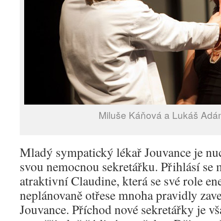
Miluše Káňová a Lukáš Ad
Mladý sympatický lékař Jouvance je nuc
svou nemocnou sekretářku. Přihlásí se 
atraktivní Claudine, která se své role en
neplánovaně otřese mnoha pravidly zav
Jouvance. Příchod nové sekretářky je vša