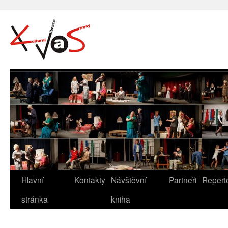
Hlavní
Kontakty
Návštěvní
Partneři
Repert
stránka
kniha