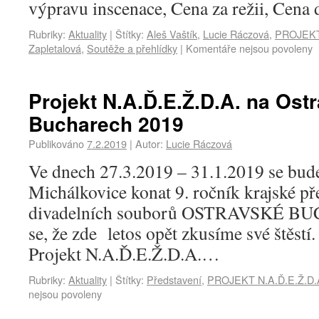
výpravu inscenace, Cena za režii, Cena
Rubriky:
Aktuality
|
Štítky:
Aleš Vaštík
,
Lucie Ráczová
,
PROJEKT 
Zapletalová
,
Soutěže a přehlídky
|
Komentáře nejsou povoleny
Projekt N.A.Ď.E.Ž.D.A. na Ost
Bucharech 2019
Publikováno
7.2.2019
|
Autor:
Lucie Ráczová
Ve dnech 27.3.2019 – 31.1.2019 se bu
Michálkovice konat 9. ročník krajské p
divadelních souborů OSTRAVSKÉ BU
se, že zde letos opět zkusíme své štěstí
Projekt N.A.Ď.E.Ž.D.A.…
Rubriky:
Aktuality
|
Štítky:
Představení
,
PROJEKT N.A.Ď.E.Ž.D.
nejsou povoleny