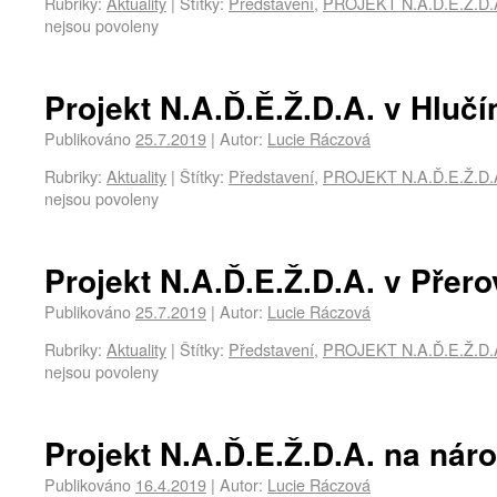
Rubriky:
Aktuality
|
Štítky:
Představení
,
PROJEKT N.A.Ď.E.Ž.D.
nejsou povoleny
Projekt N.A.Ď.Ě.Ž.D.A. v Hlučí
Publikováno
25.7.2019
|
Autor:
Lucie Ráczová
Rubriky:
Aktuality
|
Štítky:
Představení
,
PROJEKT N.A.Ď.E.Ž.D.
nejsou povoleny
Projekt N.A.Ď.E.Ž.D.A. v Přero
Publikováno
25.7.2019
|
Autor:
Lucie Ráczová
Rubriky:
Aktuality
|
Štítky:
Představení
,
PROJEKT N.A.Ď.E.Ž.D.
nejsou povoleny
Projekt N.A.Ď.E.Ž.D.A. na náro
Publikováno
16.4.2019
|
Autor:
Lucie Ráczová