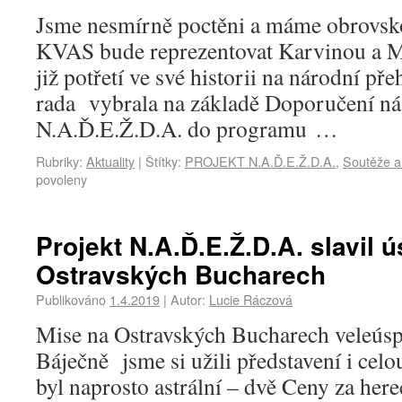
Jsme nesmírně poctěni a máme obrovsko
KVAS bude reprezentovat Karvinou a M
již potřetí ve své historii na národní p
rada vybrala na základě Doporučení ná
N.A.Ď.E.Ž.D.A. do programu …
Rubriky:
Aktuality
|
Štítky:
PROJEKT N.A.Ď.E.Ž.D.A.
,
Soutěže a
povoleny
Projekt N.A.Ď.E.Ž.D.A. slavil 
Ostravských Bucharech
Publikováno
1.4.2019
|
Autor:
Lucie Ráczová
Mise na Ostravských Bucharech veleús
Báječně jsme si užili představení i cel
byl naprosto astrální – dvě Ceny za her