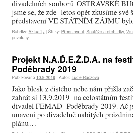
divadelních souborů OSTRAVSKÉ B
jsme se, že zde letos opět zkusíme své 
představení VE STÁTNÍM ZÁJMU by
Rubriky:
Aktuality
|
Štítky:
Představení
,
Soutěže a přehlídky
,
Ve 
povoleny
Projekt N.A.Ď.E.Ž.D.A. na fes
Poděbrady 2019
Publikováno
10.9.2019
|
Autor:
Lucie Ráczová
Jako blesk z čistého nebe nám přišla za
zahrát si 13.9.2019 na celostátním fest
divadel FEMAD Poděbrady 2019. Ač js
unaveni po divadelně nabitých prázdnin
plánu…