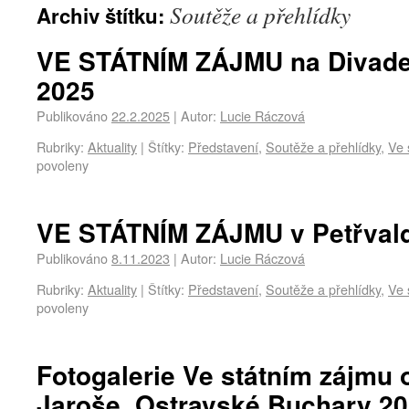
Soutěže a přehlídky
Archiv štítku:
VE STÁTNÍM ZÁJMU na Divadel
2025
Publikováno
22.2.2025
|
Autor:
Lucie Ráczová
Rubriky:
Aktuality
|
Štítky:
Představení
,
Soutěže a přehlídky
,
Ve 
povoleny
VE STÁTNÍM ZÁJMU v Petřval
Publikováno
8.11.2023
|
Autor:
Lucie Ráczová
Rubriky:
Aktuality
|
Štítky:
Představení
,
Soutěže a přehlídky
,
Ve 
povoleny
Fotogalerie Ve státním zájm
Jaroše, Ostravské Buchary 20