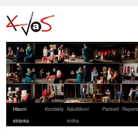
Hlavní
Kontakty
Návštěvní
Partneři
Repert
stránka
kniha