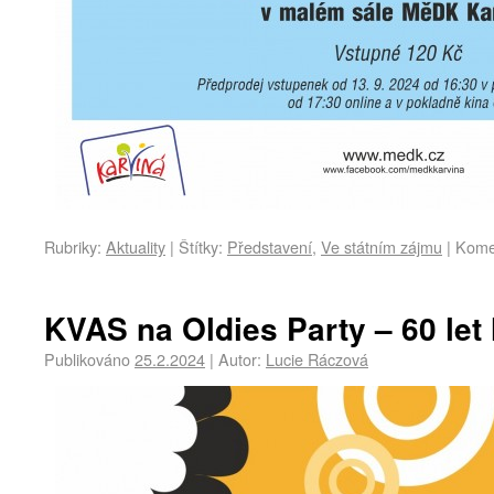
Rubriky:
Aktuality
|
Štítky:
Představení
,
Ve státním zájmu
|
Kome
KVAS na Oldies Party – 60 le
Publikováno
25.2.2024
|
Autor:
Lucie Ráczová