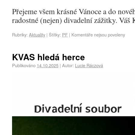
Přejeme všem krásné Vánoce a do nové
radostné (nejen) divadelní zážitky. Váš
Rubriky:
Aktuality
|
Štítky:
PF
|
Komentáře nejsou povoleny
KVAS hledá herce
Publikováno
14.10.2025
|
Autor:
Lucie Ráczová