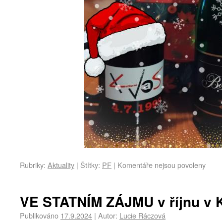
Rubriky:
Aktuality
|
Štítky:
PF
|
Komentáře nejsou povoleny
VE STATNÍM ZÁJMU v říjnu v 
Publikováno
17.9.2024
|
Autor:
Lucie Ráczová