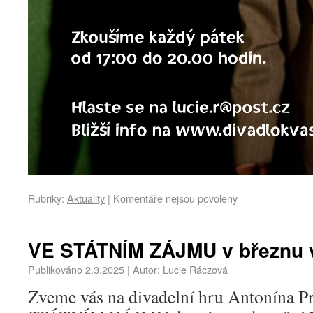
Rubriky:
Aktuality
|
Komentáře nejsou povoleny
VE STÁTNÍM ZÁJMU v březnu v
Publikováno
2.3.2025
|
Autor:
Lucie Ráczová
Zveme vás na divadelní hru Antonína 