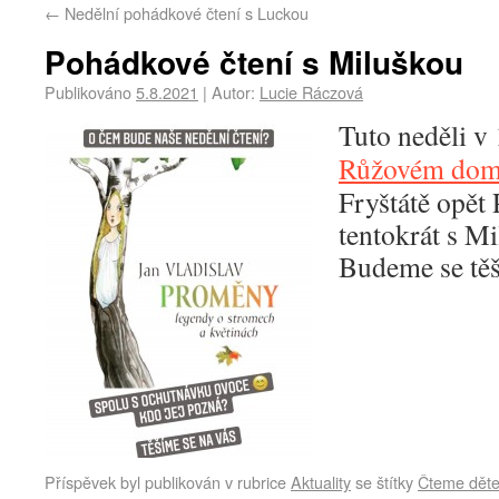
←
Nedělní pohádkové čtení s Luckou
Pohádkové čtení s Miluškou
Publikováno
5.8.2021
|
Autor:
Lucie Ráczová
Tuto neděli v
Růžovém dom
Fryštátě opět
tentokrát s M
Budeme se těš
Příspěvek byl publikován v rubrice
Aktuality
se štítky
Čteme dět