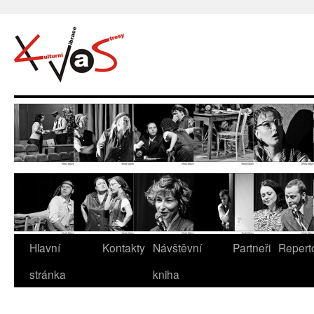
Hlavní
Kontakty
Návštěvní
Partneři
Repert
stránka
kniha