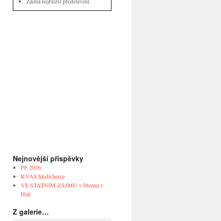
Žádná nejbližší představení.
Nejnovější příspěvky
PF 2026
KVAS hledá herce
VE STÁTNÍM ZÁJMU v březnu v
Hati
Z galerie…