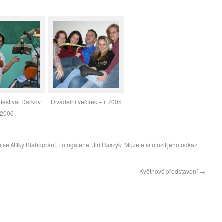
 festival Darkov
Divadelní večírek – r. 2005
2006
e
se štítky
Blahopřání
,
Fotogalerie
,
Jiří Raszyk
. Můžete si uložit jeho
odkaz
Květnové představení
→