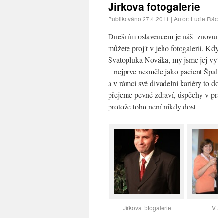
Jirkova fotogalerie
Publikováno
27.4.2011
|
Autor:
Lucie Rá
Dnešním oslavencem je náš znovunav
můžete projít v jeho fotogalerii. K
Svatopluka Nováka, my jsme jej vyta
– nejprve nesměle jako pacient Špale
a v rámci své divadelní kariéry to
přejeme pevné zdraví, úspěchy v prá
protože toho není nikdy dost.
Jirkova fotogalerie
V 