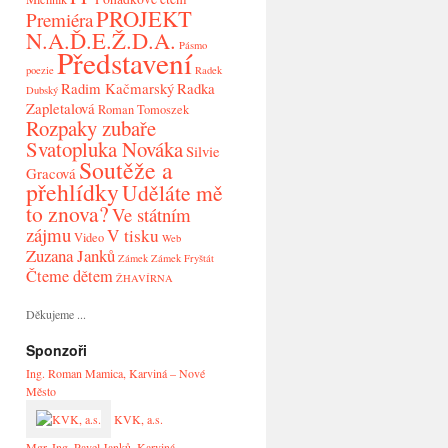
PROJEKT
Premiéra
N.A.Ď.E.Ž.D.A.
Pásmo
Představení
poezie
Radek
Radim Kačmarský
Radka
Dubský
Zapletalová
Roman Tomoszek
Rozpaky zubaře
Svatopluka Nováka
Silvie
Soutěže a
Gracová
přehlídky
Uděláte mě
to znova?
Ve státním
zájmu
V tisku
Video
Web
Zuzana Janků
Zámek
Zámek Fryštát
Čteme dětem
ŽHAVÍRNA
Děkujeme ...
Sponzoři
Ing. Roman Mamica, Karviná – Nové
Město
KVK, a.s.
Mgr. Ing. Pavel Janků, Karviná