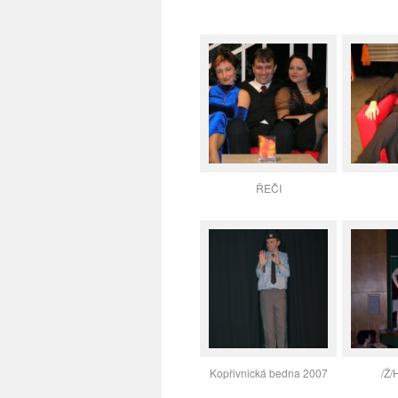
ŘEČI
Kopřivnická bedna 2007
/Ž