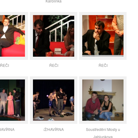
Karolinka
ŘEČI
ŘEČI
ŘEČI
/HAVÍRNA
/Ž/HAVÍRNA
Soustředění Mosty u
Jablunkova