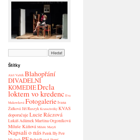
Štítky
Blahopřání
Aleš Vaštík
DIVADELNÍ
Drcla
KOMEDIE
loktem vo kredenc
Eva
Fotogalerie
Ivana
Makowková
KVAS
Židková
Jiří Raszyk
Kratochvilky
Lucie Ráczová
doporučuje
Lukáš Adámek
Martina Orgoníková
Miluše Káňová
Miluše Matyfi
Napsali o nás
Patrik Illy
Petr
PF
Pohádkové čtení
Michnik