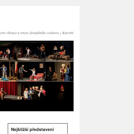
turní vibrace a stresy divadelního souboru z Karviné
Nejbližší představení