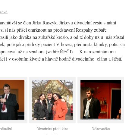
czová
rátivší se člen Jirka Raszyk. Jirkovu divadelní cestu s námi
dysi si nás přišel omrknout na představení Rozpaky zubaře
sili jako diváka na zubařské křeslo, a od té doby už u nás zůstal
k, poté jako přidrzlý pacient Vrbovec, přednosta kliniky, policista
 dopracoval až na senátora (ve hře ŘEČI). K narozeninám mu
ci i v osobním životě a hlavně hodně divadelního elánu a štěstí,
zákulisí.
Divadelní přehlídka
Děkovačka