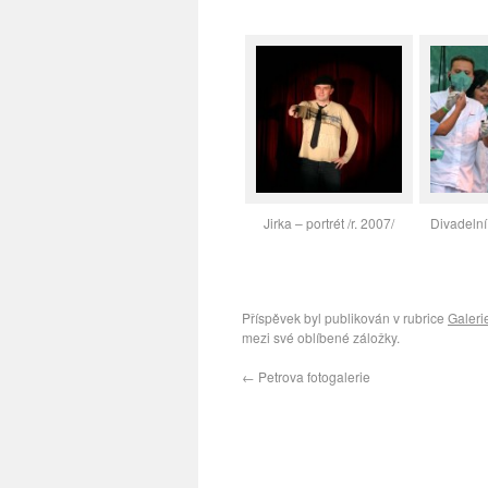
Jirka – portrét /r. 2007/
Divadelní
Příspěvek byl publikován v rubrice
Galeri
mezi své oblíbené záložky.
←
Petrova fotogalerie