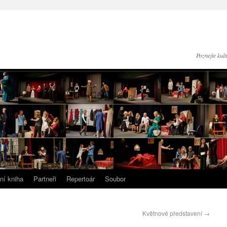
Poznejte kul
ní kniha
Partneři
Repertoár
Soubor
Květnové představení
→