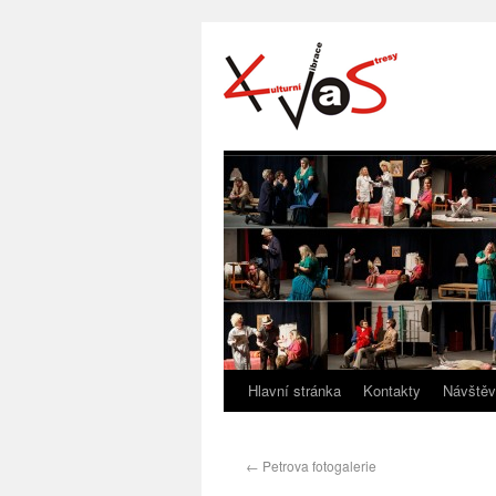
Hlavní stránka
Kontakty
Návštěv
←
Petrova fotogalerie