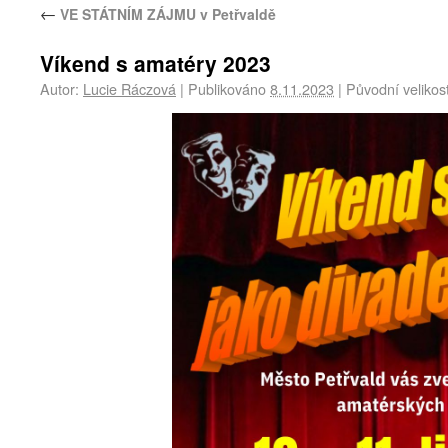
←
VE STÁTNÍM ZÁJMU v Petřvaldě
Víkend s amatéry 2023
Autor:
Lucie Ráczová
|
Publikováno
8.11.2023
|
Původní velikos