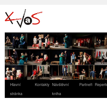
Hlavní
Kontakty
Návštěvní
Partneři
Repert
stránka
kniha