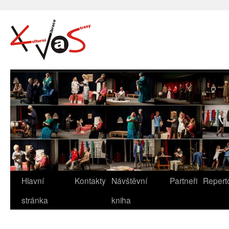
Hlavní
Kontakty
Návštěvní
Partneři
Repert
stránka
kniha