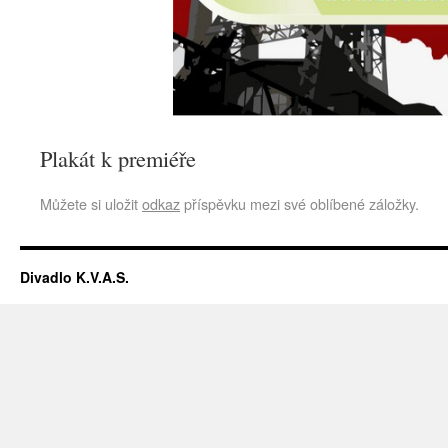
Plakát k premiéře
Můžete si uložit
odkaz
příspěvku mezi své oblíbené záložky.
Divadlo K.V.A.S.