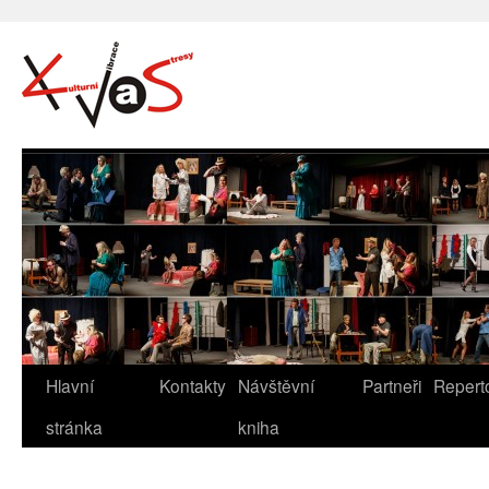
Hlavní
Kontakty
Návštěvní
Partneři
Repert
stránka
kniha