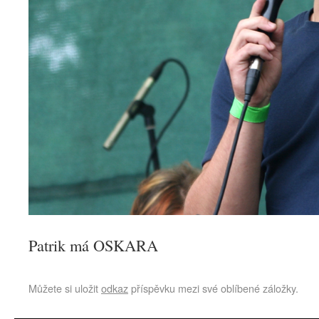
Patrik má OSKARA
Můžete si uložit
odkaz
příspěvku mezi své oblíbené záložky.