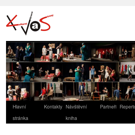
Hlavní
Kontakty
Návštěvní
Partneři
Repert
stránka
kniha