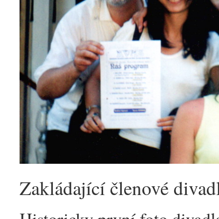
Zakládající členové divad
Historicky první foto divadl