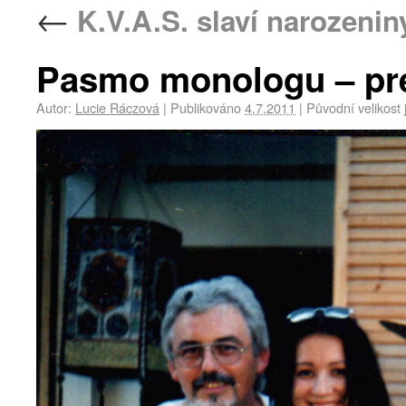
←
K.V.A.S. slaví narozenin
Pasmo monologu – pre
Autor:
Lucie Ráczová
|
Publikováno
4.7.2011
|
Původní velikost 